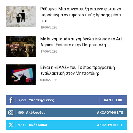
Ρέθυμνο: Μια συνέντευξη για ένα φωτεινό
παράδειγμα αντιφασιστικής δράσης μέσα
στα...
19/06/2026
Με δυναμισμό και χαμόγελα έκλεισε το Art
Against Fascism στην Πετρούπολη
17/06/2026
Είναι η «ΕΛΑΣ» του Τσίπρα πραγματική
εναλλακτική στον Μητσοτάκη;
04/06/2026
7,273
Υποστηρικτές
ΚΆΝΤΕ LIKE
990
Ακόλουθοι
ΑΚΟΛΟΥΘΉΣΤΕ
1,118
Ακόλουθοι
ΑΚΟΛΟΥΘΉΣΤΕ