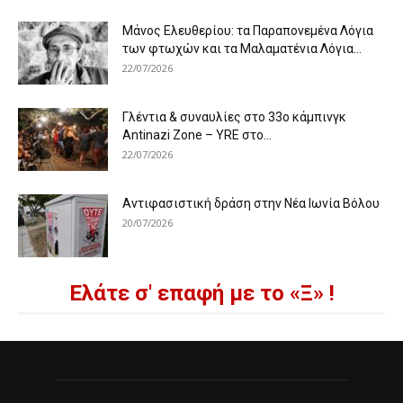
Μάνος Ελευθερίου: τα Παραπονεμένα Λόγια
των φτωχών και τα Μαλαματένια Λόγια...
22/07/2026
Γλέντια & συναυλίες στο 33ο κάμπινγκ
Antinazi Zone – YRE στο...
22/07/2026
Αντιφασιστική δράση στην Νέα Ιωνία Βόλου
20/07/2026
Ελάτε σ' επαφή με το «Ξ» !