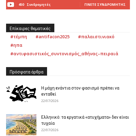
450
Συνδρομητές
ΓΊΝΕΤΕ ΣΥΝΔΡΟΜΗΤΉΣ
Επίκαιρες θεματικές
#τέμπη
#antifacon2025
#παλαιστινιακό
#ηπα
#αντιφασιστικός_συντονισμός_αθήνας–πειραιά
Πρόσφατα άρθρα
Η μάχη ενάντια στον φασισμό πρέπει να
ενταθεί
22/07/2026
Ελληνικό: τα εργατικά «ατυχήματα» δεν είναι
τυχαία
22/07/2026