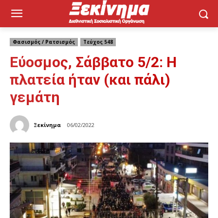
Φασισμός / Ρατσισμός
Τεύχος 548
Εύοσμος, Σάββατο 5/2: Η
πλατεία ήταν (και πάλι)
γεμάτη
Ξεκίνημα
06/02/2022