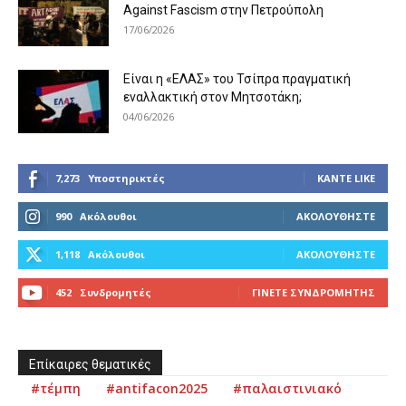
Against Fascism στην Πετρούπολη
17/06/2026
Είναι η «ΕΛΑΣ» του Τσίπρα πραγματική
εναλλακτική στον Μητσοτάκη;
04/06/2026
7,273
Υποστηρικτές
ΚΆΝΤΕ LIKE
990
Ακόλουθοι
ΑΚΟΛΟΥΘΉΣΤΕ
1,118
Ακόλουθοι
ΑΚΟΛΟΥΘΉΣΤΕ
452
Συνδρομητές
ΓΊΝΕΤΕ ΣΥΝΔΡΟΜΗΤΉΣ
Επίκαιρες θεματικές
#τέμπη
#antifacon2025
#παλαιστινιακό