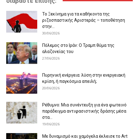
διαβάστε επίσης:
Το Ξεκίνημα για τα καθήκοντα της
ριζοσπαστικής Αριστεράς – τοποθέτηση
στην...
30/06/2026
Πόλεμος στο Ιράν: Ο Τραμπ θύμα της
αλαζονείας του
27/06/2026
Πυρηνική ενέργεια: λύση στην ενεργειακή
κρίση, ή παγκόσμια απειλή;
20/06/2026
Ρέθυμνο: Μια συνέντευξη για ένα φωτεινό
παράδειγμα αντιφασιστικής δράσης μέσα
στα...
19/06/2026
Με δυναμισμό και χαμόγελα έκλεισε το Art