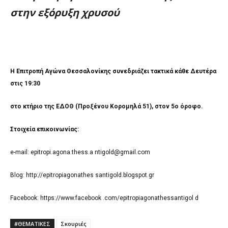
στην εξόρυξη χρυσού
Η Επιτροπή Αγώνα Θεσσαλονίκης συνεδριάζει τακτικά κάθε Δευτέρα
στις 19:30
στο κτήριο της ΕΔΟΘ (Προξένου Κορομηλά 51), στον 5ο όροφο.
Στοιχεία επικοινωνίας:
e-mail:
epitropi.agona.thess.a
ntigold@gmail.com
Blog:
http://epitropiagonathes santigold.blogspot.gr
Facebook:
https://www.facebook .com/epitropiagonathessantigol d
#ΘΕΜΑΤΙΚΈΣ
Σκουριές