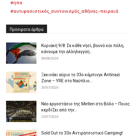
#ηπα
#αντιφασιστικός_συντονισμός_αθήνας–πειραιά
Πρόσφατα άρθρα
Κυριακή 9/8: Σε κάθε νησί, βουνό και πόλη,
κάνουμε την αλληλεγγύη...
08/08/2026
Ξεκινάει αύριο το 33ο κάμπινγκ Antinazi
Zone – YRE στο Ναύπλιο...
30/07/2026
Νέο εργοστάσιο της Metlen στο Βόλο – Ποιος
κερδίζει από την...
25/07/2026
Sold Out το 33ο Αντιρατσιστικό Camping!