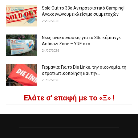
Sold Out το 33ο Αντιρατσιστικό Camping!
Ανακοινώνουμε κλείσιμο συμμετοχών
25/07/2026
Νέες ανακοινώσεις για το 33ο κάμπινγκ
Antinazi Zone – YRE στο...
24/07/2026
Γερμανία: Για το Die Linke, την οικονομία, τη
στρατιωτικοποίηση και την...
23/07/2026
Ελάτε σ' επαφή με το «Ξ» !