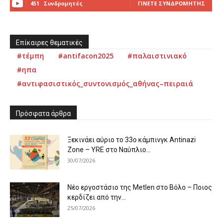
451
Συνδρομητές
ΓΊΝΕΤΕ ΣΥΝΔΡΟΜΗΤΉΣ
Επίκαιρες θεματικές
#τέμπη
#antifacon2025
#παλαιστινιακό
#ηπα
#αντιφασιστικός_συντονισμός_αθήνας–πειραιά
Πρόσφατα άρθρα
Ξεκινάει αύριο το 33ο κάμπινγκ Antinazi
Zone – YRE στο Ναύπλιο...
30/07/2026
Νέο εργοστάσιο της Metlen στο Βόλο – Ποιος
κερδίζει από την...
25/07/2026