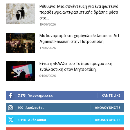
Ρέθυμνο: Μια συνέντευξη για ένα φωτεινό
παράδειγμα αντιφασιστικής δράσης μέσα
στα...
19/06/2026
Με δυναμισμό και χαμόγελα έκλεισε το Art
Against Fascism στην Πετρούπολη
17/06/2026
Είναι η «ΕΛΑΣ» του Τσίπρα πραγματική
εναλλακτική στον Μητσοτάκη;
04/06/2026
7,273
Υποστηρικτές
ΚΆΝΤΕ LIKE
990
Ακόλουθοι
ΑΚΟΛΟΥΘΉΣΤΕ
1,118
Ακόλουθοι
ΑΚΟΛΟΥΘΉΣΤΕ