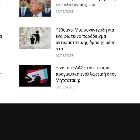
ς
της αλαζονείας του
27/06/2026
Ρέθυμνο: Μια συνέντευξη για
α
ένα φωτεινό παράδειγμα
αντιφασιστικής δράσης μέσα
στα...
19/06/2026
Είναι η «ΕΛΑΣ» του Τσίπρα
m
πραγματική εναλλακτική στον
Μητσοτάκη;
04/06/2026