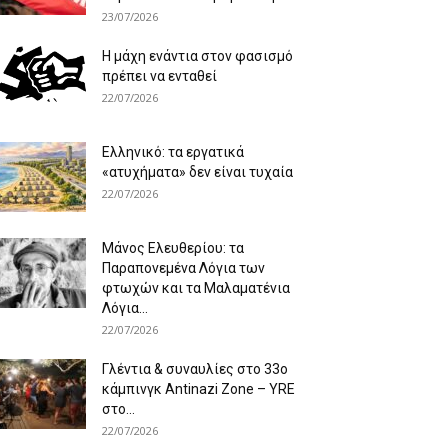
23/07/2026
Η μάχη ενάντια στον φασισμό
πρέπει να ενταθεί
22/07/2026
Ελληνικό: τα εργατικά
«ατυχήματα» δεν είναι τυχαία
22/07/2026
Μάνος Ελευθερίου: τα
Παραπονεμένα Λόγια των
φτωχών και τα Μαλαματένια
Λόγια...
22/07/2026
Γλέντια & συναυλίες στο 33ο
κάμπινγκ Antinazi Zone – YRE
στο...
22/07/2026