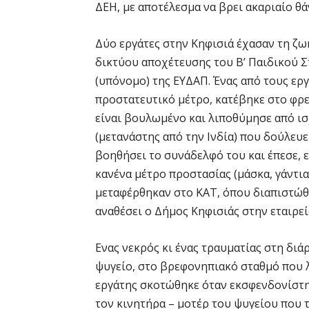
ΔΕΗ, με αποτέλεσμα να βρει ακαριαίο θά
Δύο εργάτες στην Κηφισιά έχασαν τη ζω
δικτύου αποχέτευσης του Β’ Παιδικού Σ
(υπόνομο) της ΕΥΔΑΠ. Ένας από τους εργ
προστατευτικό μέτρο, κατέβηκε στο φρεά
είναι βουλωμένο και λιποθύμησε από ισ
(μετανάστης από την Ινδία) που δούλευε 
βοηθήσει το συνάδελφό του και έπεσε, ε
κανένα μέτρο προστασίας (μάσκα, γάντια 
μεταφέρθηκαν στο ΚΑΤ, όπου διαπιστώθη
αναθέσει ο Δήμος Κηφισιάς στην εταιρε
Ενας νεκρός κι ένας τραυματίας στη δι
ψυγείο, στο βρεφονηπιακό σταθμό που λ
εργάτης σκοτώθηκε όταν εκσφενδονίστηκ
τον κινητήρα – μοτέρ του ψυγείου που 