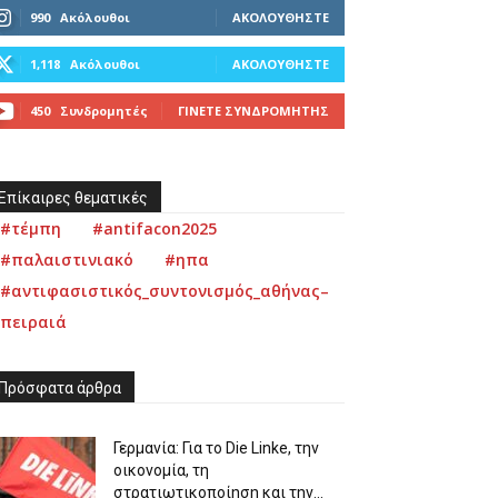
990
Ακόλουθοι
ΑΚΟΛΟΥΘΉΣΤΕ
1,118
Ακόλουθοι
ΑΚΟΛΟΥΘΉΣΤΕ
450
Συνδρομητές
ΓΊΝΕΤΕ ΣΥΝΔΡΟΜΗΤΉΣ
Επίκαιρες θεματικές
#τέμπη
#antifacon2025
#παλαιστινιακό
#ηπα
#αντιφασιστικός_συντονισμός_αθήνας–
πειραιά
Πρόσφατα άρθρα
Γερμανία: Για το Die Linke, την
οικονομία, τη
στρατιωτικοποίηση και την...