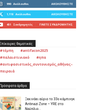
990
Ακόλουθοι
ΑΚΟΛΟΥΘΉΣΤΕ
1,118
Ακόλουθοι
ΑΚΟΛΟΥΘΉΣΤΕ
451
Συνδρομητές
ΓΊΝΕΤΕ ΣΥΝΔΡΟΜΗΤΉΣ
Επίκαιρες θεματικές
#τέμπη
#antifacon2025
#παλαιστινιακό
#ηπα
#αντιφασιστικός_συντονισμός_αθήνας–
πειραιά
Πρόσφατα άρθρα
Ξεκινάει αύριο το 33ο κάμπινγκ
Antinazi Zone – YRE στο
Ναύπλιο...