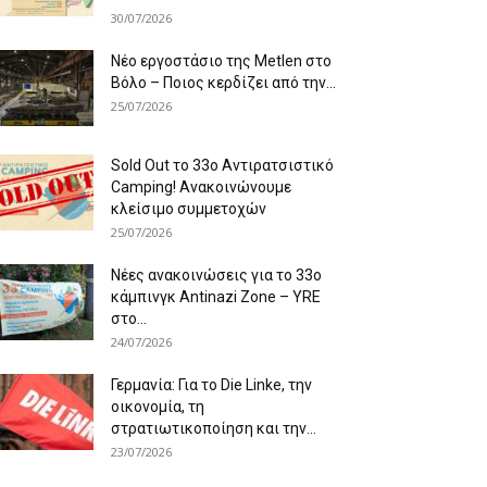
30/07/2026
Νέο εργοστάσιο της Metlen στο
Βόλο – Ποιος κερδίζει από την...
25/07/2026
Sold Out το 33ο Αντιρατσιστικό
Camping! Ανακοινώνουμε
κλείσιμο συμμετοχών
25/07/2026
Νέες ανακοινώσεις για το 33ο
κάμπινγκ Antinazi Zone – YRE
στο...
24/07/2026
Γερμανία: Για το Die Linke, την
οικονομία, τη
στρατιωτικοποίηση και την...
23/07/2026