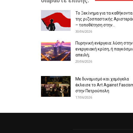
διαβάστε επίσης:
Το Ξεκίνημα για τα καθήκοντα
της ριζοσπαστικής Αριστερά
– τοποθέτηση στην...
30/06/2026
Πυρηνική ενέργεια: λύση στην
ενεργειακή κρίση, ή παγκόσμι
απειλή;
20/06/2026
Με δυναμισμό και χαμόγελα
έκλεισε το Art Against Fascis
στην Πετρούπολη
17/06/2026