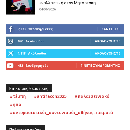
εναλλακτική στον Μητσοτάκη;
04/06/2026
7,273
Υποστηρικτές
ΚΆΝΤΕ LIKE
990
Ακόλουθοι
ΑΚΟΛΟΥΘΉΣΤΕ
1,118
Ακόλουθοι
ΑΚΟΛΟΥΘΉΣΤΕ
452
Συνδρομητές
ΓΊΝΕΤΕ ΣΥΝΔΡΟΜΗΤΉΣ
Επίκαιρες θεματικές
#τέμπη
#antifacon2025
#παλαιστινιακό
#ηπα
#αντιφασιστικός_συντονισμός_αθήνας–πειραιά
Πρόσφατα άρθρα