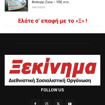
Antinazi Zone – YRE στο...
24/07/2026
Ελάτε σ' επαφή με το «Ξ» !
FOLLOW US