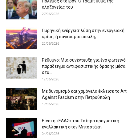
Πόλεμος στο Ιράν: Ο Τραμπ θύμα της
αλαζονείας του
27/06/2026
Πυρηνική ενέργεια: λύση στην ενεργειακή
κρίση, ή παγκόσμια απειλή;
20/06/2026
Ρέθυμνο: Μια συνέντευξη για ένα φωτεινό
παράδειγμα αντιφασιστικής δράσης μέσα
στα...
19/06/2026
Με δυναμισμό και χαμόγελα έκλεισε το Art
Against Fascism στην Πετρούπολη
17/06/2026
Είναι η «ΕΛΑΣ» του Τσίπρα πραγματική
εναλλακτική στον Μητσοτάκη;
04/06/2026