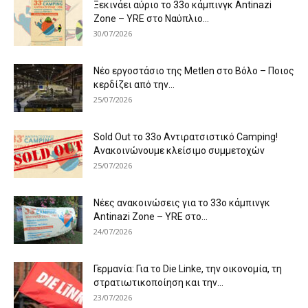
Ξεκινάει αύριο το 33ο κάμπινγκ Antinazi
Zone – YRE στο Ναύπλιο...
30/07/2026
Νέο εργοστάσιο της Metlen στο Βόλο – Ποιος
κερδίζει από την...
25/07/2026
Sold Out το 33ο Αντιρατσιστικό Camping!
Ανακοινώνουμε κλείσιμο συμμετοχών
25/07/2026
Νέες ανακοινώσεις για το 33ο κάμπινγκ
Antinazi Zone – YRE στο...
24/07/2026
Γερμανία: Για το Die Linke, την οικονομία, τη
στρατιωτικοποίηση και την...
23/07/2026