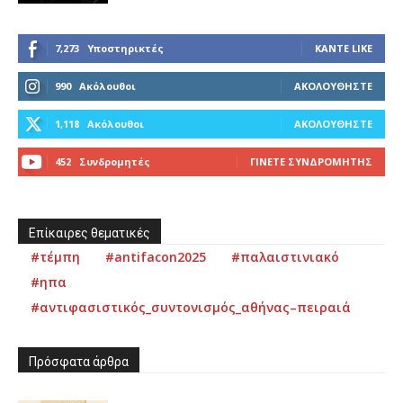
7,273
Υποστηρικτές
ΚΆΝΤΕ LIKE
990
Ακόλουθοι
ΑΚΟΛΟΥΘΉΣΤΕ
1,118
Ακόλουθοι
ΑΚΟΛΟΥΘΉΣΤΕ
452
Συνδρομητές
ΓΊΝΕΤΕ ΣΥΝΔΡΟΜΗΤΉΣ
Επίκαιρες θεματικές
#τέμπη
#antifacon2025
#παλαιστινιακό
#ηπα
#αντιφασιστικός_συντονισμός_αθήνας–πειραιά
Πρόσφατα άρθρα