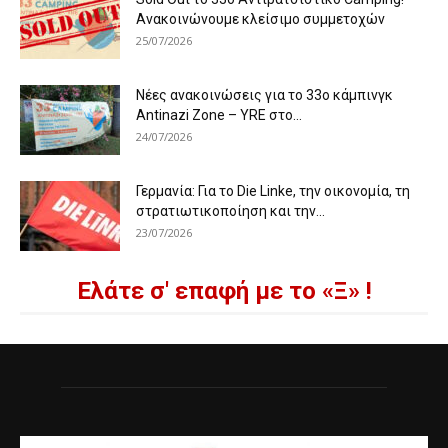
Ανακοινώνουμε κλείσιμο συμμετοχών
25/07/2026
Νέες ανακοινώσεις για το 33ο κάμπινγκ
Antinazi Zone – YRE στο...
24/07/2026
Γερμανία: Για το Die Linke, την οικονομία, τη
στρατιωτικοποίηση και την...
23/07/2026
Ελάτε σ' επαφή με το «Ξ» !