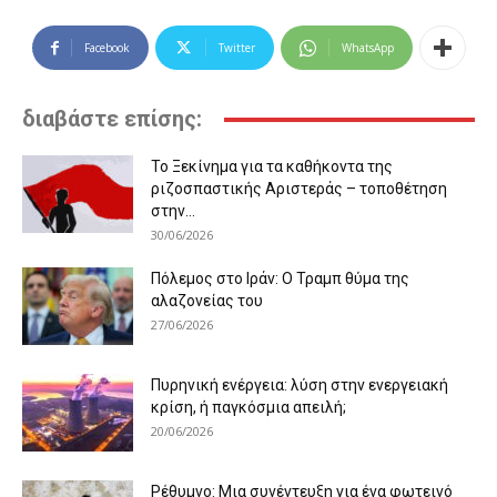
Facebook
Twitter
WhatsApp
διαβάστε επίσης:
Το Ξεκίνημα για τα καθήκοντα της
ριζοσπαστικής Αριστεράς – τοποθέτηση
στην...
30/06/2026
Πόλεμος στο Ιράν: Ο Τραμπ θύμα της
αλαζονείας του
27/06/2026
Πυρηνική ενέργεια: λύση στην ενεργειακή
κρίση, ή παγκόσμια απειλή;
20/06/2026
Ρέθυμνο: Μια συνέντευξη για ένα φωτεινό