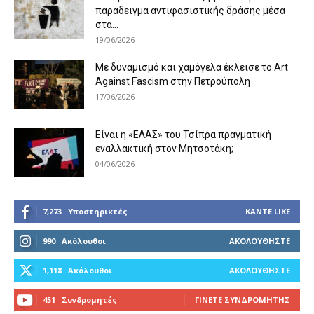
παράδειγμα αντιφασιστικής δράσης μέσα
στα...
19/06/2026
Με δυναμισμό και χαμόγελα έκλεισε το Art
Against Fascism στην Πετρούπολη
17/06/2026
Είναι η «ΕΛΑΣ» του Τσίπρα πραγματική
εναλλακτική στον Μητσοτάκη;
04/06/2026
7,273
Υποστηρικτές
ΚΆΝΤΕ LIKE
990
Ακόλουθοι
ΑΚΟΛΟΥΘΉΣΤΕ
1,118
Ακόλουθοι
ΑΚΟΛΟΥΘΉΣΤΕ
451
Συνδρομητές
ΓΊΝΕΤΕ ΣΥΝΔΡΟΜΗΤΉΣ