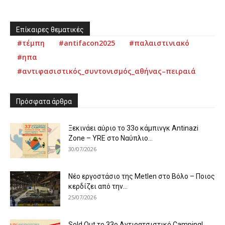
Επίκαιρες θεματικές
#τέμπη
#antifacon2025
#παλαιστινιακό
#ηπα
#αντιφασιστικός_συντονισμός_αθήνας–πειραιά
Πρόσφατα άρθρα
Ξεκινάει αύριο το 33ο κάμπινγκ Antinazi
Zone – YRE στο Ναύπλιο...
30/07/2026
Νέο εργοστάσιο της Metlen στο Βόλο – Ποιος
κερδίζει από την...
25/07/2026
Sold Out το 33ο Αντιρατσιστικό Camping!