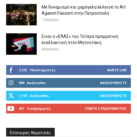
Με δυναμισμό και χαμόγελα έκλεισε το Art
Against Fascism στην Πετρούπολη
17/06/2026
Είναι η «ΕΛΑΣ» του Τσίπρα πραγματική
εναλλακτική στον Μητσοτάκη;
04/06/2026
7,273
Υποστηρικτές
ΚΆΝΤΕ LIKE
990
Ακόλουθοι
ΑΚΟΛΟΥΘΉΣΤΕ
1,118
Ακόλουθοι
ΑΚΟΛΟΥΘΉΣΤΕ
451
Συνδρομητές
ΓΊΝΕΤΕ ΣΥΝΔΡΟΜΗΤΉΣ
Επίκαιρες θεματικές