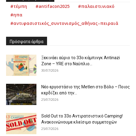
#τέμπη
#antifacon2025
#παλαιστινιακό
#ηπα
#αντιφασιστικός_συντονισμός_αθήνας–πειραιά
Πρόσφατα άρθρα
Ξεκινάει αύριο το 33ο κάμπινγκ Antinazi
Zone – YRE στο Ναύπλιο...
30/07/2026
Νέο εργοστάσιο της Metlen στο Βόλο – Ποιος
κερδίζει από την...
25/07/2026
Sold Out το 33ο Αντιρατσιστικό Camping!
Ανακοινώνουμε κλείσιμο συμμετοχών
25/07/2026