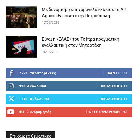
Με δυναμισμό και χαμόγελα έκλεισε το Art
Against Fascism στην Πετρούπολη
17/06/2026
Είναι η «ΕΛΑΣ» του Τσίπρα πραγματική
εναλλακτική στον Μητσοτάκη;
04/06/2026
7,273
Υποστηρικτές
ΚΆΝΤΕ LIKE
990
Ακόλουθοι
ΑΚΟΛΟΥΘΉΣΤΕ
1,118
Ακόλουθοι
ΑΚΟΛΟΥΘΉΣΤΕ
451
Συνδρομητές
ΓΊΝΕΤΕ ΣΥΝΔΡΟΜΗΤΉΣ
Επίκαιρες θεματικές