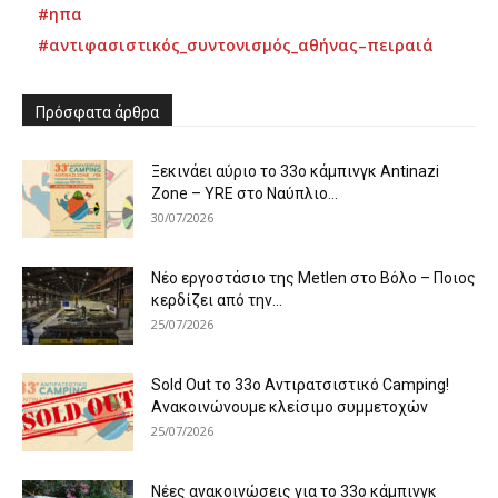
#ηπα
#αντιφασιστικός_συντονισμός_αθήνας–πειραιά
Πρόσφατα άρθρα
Ξεκινάει αύριο το 33ο κάμπινγκ Antinazi
Zone – YRE στο Ναύπλιο...
30/07/2026
Νέο εργοστάσιο της Metlen στο Βόλο – Ποιος
κερδίζει από την...
25/07/2026
Sold Out το 33ο Αντιρατσιστικό Camping!
Ανακοινώνουμε κλείσιμο συμμετοχών
25/07/2026
Νέες ανακοινώσεις για το 33ο κάμπινγκ