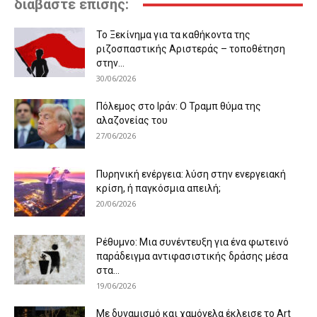
διαβάστε επίσης:
Το Ξεκίνημα για τα καθήκοντα της
ριζοσπαστικής Αριστεράς – τοποθέτηση
στην...
30/06/2026
Πόλεμος στο Ιράν: Ο Τραμπ θύμα της
αλαζονείας του
27/06/2026
Πυρηνική ενέργεια: λύση στην ενεργειακή
κρίση, ή παγκόσμια απειλή;
20/06/2026
Ρέθυμνο: Μια συνέντευξη για ένα φωτεινό
παράδειγμα αντιφασιστικής δράσης μέσα
στα...
19/06/2026
Με δυναμισμό και χαμόγελα έκλεισε το Art