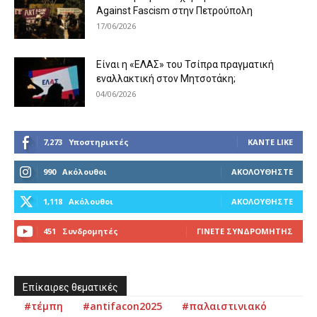
Against Fascism στην Πετρούπολη
17/06/2026
Είναι η «ΕΛΑΣ» του Τσίπρα πραγματική
εναλλακτική στον Μητσοτάκη;
04/06/2026
7,273
Υποστηρικτές
ΚΆΝΤΕ LIKE
990
Ακόλουθοι
ΑΚΟΛΟΥΘΉΣΤΕ
1,118
Ακόλουθοι
ΑΚΟΛΟΥΘΉΣΤΕ
451
Συνδρομητές
ΓΊΝΕΤΕ ΣΥΝΔΡΟΜΗΤΉΣ
Επίκαιρες θεματικές
#τέμπη
#antifacon2025
#παλαιστινιακό