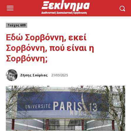
Τεύχος 609
Εδώ Σορβόννη, εκεί
Σορβόννη, πού είναι η
Σορβόννη;
Ζήσης Σούρλας
21/03/2025