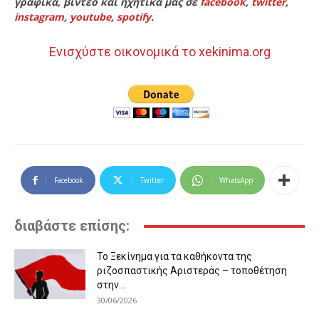
γραφικά, βίντεο και ηχητικά μας σε
facebook
,
twitter
,
instagram
,
youtube
,
spotify
.
Ενισχύστε οικονομικά το xekinima.org
Facebook
Twitter
WhatsApp
διαβάστε επίσης:
Το Ξεκίνημα για τα καθήκοντα της
ριζοσπαστικής Αριστεράς – τοποθέτηση
στην...
30/06/2026