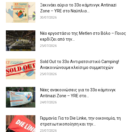
Ξεκινάει αύριο το 33ο κάμπινγκ Antinazi
Zone – YRE στο Ναύπλιο...
30/07/2026
Νέο εργοστάσιο της Metlen στο Βόλο – Ποιος
κερδίζει από την...
25/07/2026
Sold Out το 33ο Αντιρατσιστικό Camping!
Ανακοινώνουμε κλείσιμο συμμετοχών
25/07/2026
Νέες ανακοινώσεις για το 33ο κάμπινγκ
Antinazi Zone – YRE στο...
24/07/2026
Γερμανία: Για το Die Linke, την οικονομία, τη
στρατιωτικοποίηση και την...
23/07/2026