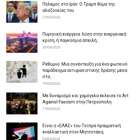
Πόλεμος στο Ιράν: Ο Τραμπ θύμα της
αλαζονείας του
27/06/2026
Πυρηνική ενέργεια: λύση στην ενεργειακή
κρίση, ή παγκόσμια απειλή;
20/06/2026
Ρέθυμνο: Μια συνέντευξη για ένα φωτεινό
παράδειγμα αντιφασιστικής δράσης μέσα
στα...
19/06/2026
Με δυναμισμό και χαμόγελα έκλεισε το Art
Against Fascism στην Πετρούπολη
17/06/2026
Είναι η «ΕΛΑΣ» του Τσίπρα πραγματική
εναλλακτική στον Μητσοτάκη;
04/06/2026