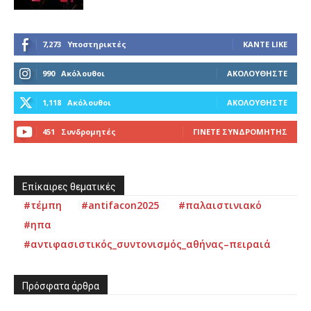
7,273
Υποστηρικτές
ΚΆΝΤΕ LIKE
990
Ακόλουθοι
ΑΚΟΛΟΥΘΉΣΤΕ
1,118
Ακόλουθοι
ΑΚΟΛΟΥΘΉΣΤΕ
451
Συνδρομητές
ΓΊΝΕΤΕ ΣΥΝΔΡΟΜΗΤΉΣ
Επίκαιρες θεματικές
#τέμπη
#antifacon2025
#παλαιστινιακό
#ηπα
#αντιφασιστικός_συντονισμός_αθήνας–πειραιά
Πρόσφατα άρθρα