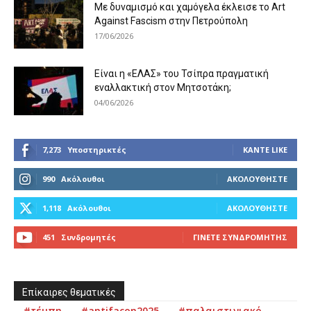
Με δυναμισμό και χαμόγελα έκλεισε το Art
Against Fascism στην Πετρούπολη
17/06/2026
Είναι η «ΕΛΑΣ» του Τσίπρα πραγματική
εναλλακτική στον Μητσοτάκη;
04/06/2026
7,273
Υποστηρικτές
ΚΆΝΤΕ LIKE
990
Ακόλουθοι
ΑΚΟΛΟΥΘΉΣΤΕ
1,118
Ακόλουθοι
ΑΚΟΛΟΥΘΉΣΤΕ
451
Συνδρομητές
ΓΊΝΕΤΕ ΣΥΝΔΡΟΜΗΤΉΣ
Επίκαιρες θεματικές
#τέμπη
#antifacon2025
#παλαιστινιακό