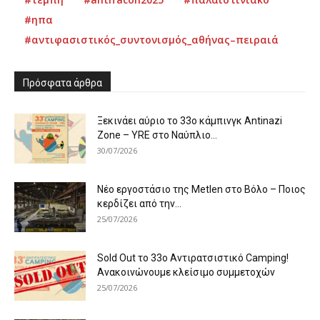
#ηπα
#αντιφασιστικός_συντονισμός_αθήνας–πειραιά
Πρόσφατα άρθρα
Ξεκινάει αύριο το 33ο κάμπινγκ Antinazi
Zone – YRE στο Ναύπλιο...
30/07/2026
Νέο εργοστάσιο της Metlen στο Βόλο – Ποιος
κερδίζει από την...
25/07/2026
Sold Out το 33ο Αντιρατσιστικό Camping!
Ανακοινώνουμε κλείσιμο συμμετοχών
25/07/2026