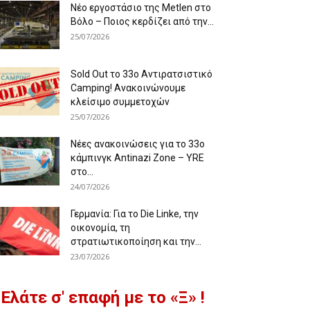
Νέο εργοστάσιο της Metlen στο
Βόλο – Ποιος κερδίζει από την...
25/07/2026
Sold Out το 33ο Αντιρατσιστικό
Camping! Ανακοινώνουμε
κλείσιμο συμμετοχών
25/07/2026
Νέες ανακοινώσεις για το 33ο
κάμπινγκ Antinazi Zone – YRE
στο...
24/07/2026
Γερμανία: Για το Die Linke, την
οικονομία, τη
στρατιωτικοποίηση και την...
23/07/2026
Ελάτε σ' επαφή με το «Ξ» !