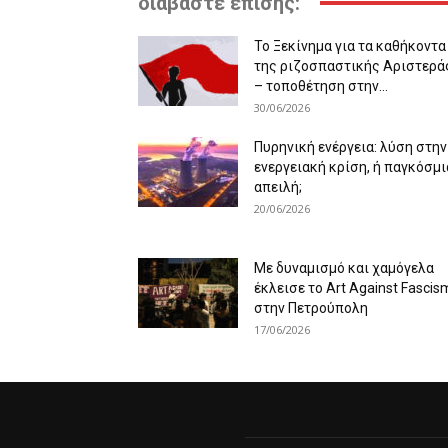
διαβάστε επίσης:
Το Ξεκίνημα για τα καθήκοντα
της ριζοσπαστικής Αριστερά
– τοποθέτηση στην...
30/06/2026
Πυρηνική ενέργεια: λύση στην
ενεργειακή κρίση, ή παγκόσμι
απειλή;
20/06/2026
Με δυναμισμό και χαμόγελα
έκλεισε το Art Against Fascis
στην Πετρούπολη
17/06/2026