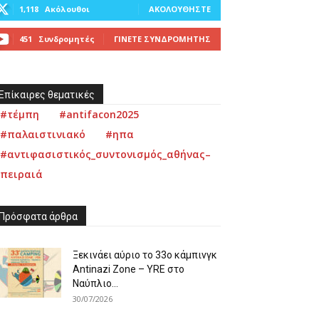
1,118
Ακόλουθοι
ΑΚΟΛΟΥΘΉΣΤΕ
451
Συνδρομητές
ΓΊΝΕΤΕ ΣΥΝΔΡΟΜΗΤΉΣ
Επίκαιρες θεματικές
#τέμπη
#antifacon2025
#παλαιστινιακό
#ηπα
#αντιφασιστικός_συντονισμός_αθήνας–
πειραιά
Πρόσφατα άρθρα
Ξεκινάει αύριο το 33ο κάμπινγκ
Antinazi Zone – YRE στο
Ναύπλιο...
30/07/2026