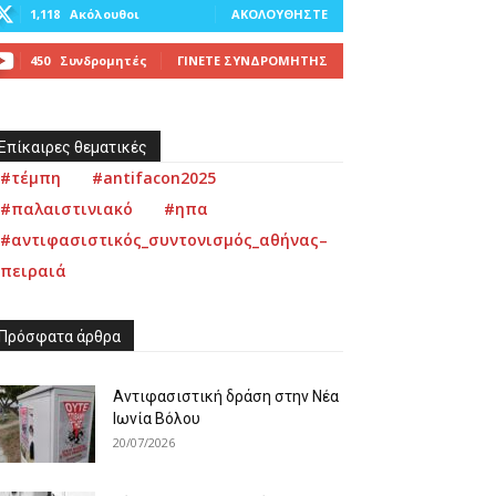
1,118
Ακόλουθοι
ΑΚΟΛΟΥΘΉΣΤΕ
450
Συνδρομητές
ΓΊΝΕΤΕ ΣΥΝΔΡΟΜΗΤΉΣ
Επίκαιρες θεματικές
#τέμπη
#antifacon2025
#παλαιστινιακό
#ηπα
#αντιφασιστικός_συντονισμός_αθήνας–
πειραιά
Πρόσφατα άρθρα
Αντιφασιστική δράση στην Νέα
Ιωνία Βόλου
20/07/2026