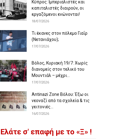
Κύπρος: Ιμπεριαλιστές και
καπιταλιστές διαιρούν, οι
εργαζόμενοι ενώνονται!
18/07/2026
Τι έκανες στον πόλεμο Γιαΐρ
(Νετανιάχου);
17/07/2026
Βόλος, Κυριακή 19/7: Χωρίς
διανομείς στον τελικό του
Μουντιάλ – μέχρι...
17/07/2026
Antinazi Zone Βόλου: Έξω οι
νεοναζί από τα σχολεία & τις
γειτονιές...
16/07/2026
Ελάτε σ' επαφή με το «Ξ» !