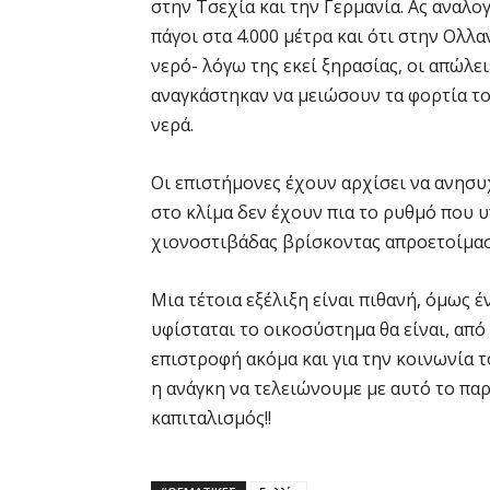
στην Τσεχία και την Γερμανία. Ας αναλο
πάγοι στα 4.000 μέτρα και ότι στην Ολλ
νερό- λόγω της εκεί ξηρασίας, οι απώλε
αναγκάστηκαν να μειώσουν τα φορτία το
νερά.
Οι επιστήμονες έχουν αρχίσει να ανησ
στο κλίμα δεν έχουν πια το ρυθμό που 
χιονοστιβάδας βρίσκοντας απροετοίμασ
Μια τέτοια εξέλιξη είναι πιθανή, όμως έ
υφίσταται το οικοσύστημα θα είναι, από
επιστροφή ακόμα και για την κοινωνία τ
η ανάγκη να τελειώνουμε με αυτό το πα
καπιταλισμός!!