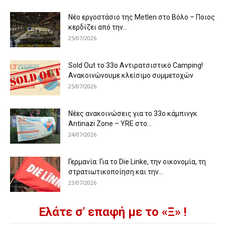
Νέο εργοστάσιο της Metlen στο Βόλο – Ποιος
κερδίζει από την...
25/07/2026
Sold Out το 33ο Αντιρατσιστικό Camping!
Ανακοινώνουμε κλείσιμο συμμετοχών
25/07/2026
Νέες ανακοινώσεις για το 33ο κάμπινγκ
Antinazi Zone – YRE στο...
24/07/2026
Γερμανία: Για το Die Linke, την οικονομία, τη
στρατιωτικοποίηση και την...
23/07/2026
Ελάτε σ' επαφή με το «Ξ» !