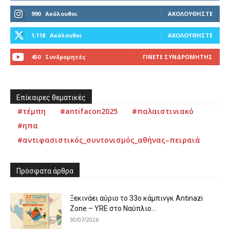
990
Ακόλουθοι
ΑΚΟΛΟΥΘΉΣΤΕ
1,118
Ακόλουθοι
ΑΚΟΛΟΥΘΉΣΤΕ
450
Συνδρομητές
ΓΊΝΕΤΕ ΣΥΝΔΡΟΜΗΤΉΣ
Επίκαιρες θεματικές
#τέμπη
#antifacon2025
#παλαιστινιακό
#ηπα
#αντιφασιστικός_συντονισμός_αθήνας–πειραιά
Πρόσφατα άρθρα
Ξεκινάει αύριο το 33ο κάμπινγκ Antinazi
Zone – YRE στο Ναύπλιο...
30/07/2026