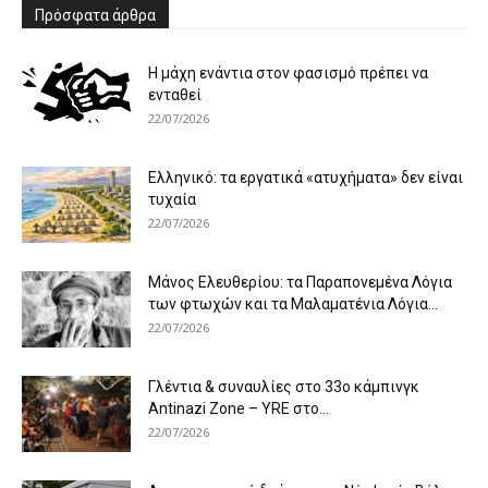
Πρόσφατα άρθρα
Η μάχη ενάντια στον φασισμό πρέπει να
ενταθεί
22/07/2026
Ελληνικό: τα εργατικά «ατυχήματα» δεν είναι
τυχαία
22/07/2026
Μάνος Ελευθερίου: τα Παραπονεμένα Λόγια
των φτωχών και τα Μαλαματένια Λόγια...
22/07/2026
Γλέντια & συναυλίες στο 33ο κάμπινγκ
Antinazi Zone – YRE στο...
22/07/2026