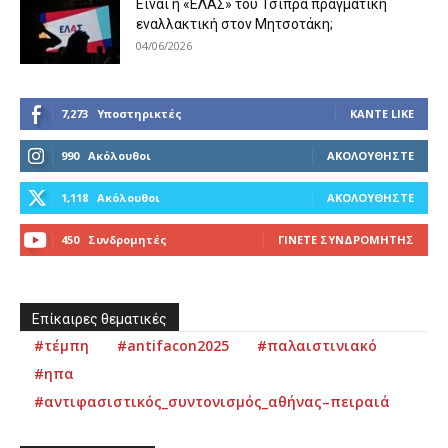
Είναι η «ΕΛΑΣ» του Τσίπρα πραγματική
εναλλακτική στον Μητσοτάκη;
04/06/2026
7,273
Υποστηρικτές
ΚΆΝΤΕ LIKE
990
Ακόλουθοι
ΑΚΟΛΟΥΘΉΣΤΕ
1,118
Ακόλουθοι
ΑΚΟΛΟΥΘΉΣΤΕ
450
Συνδρομητές
ΓΊΝΕΤΕ ΣΥΝΔΡΟΜΗΤΉΣ
Επίκαιρες θεματικές
#τέμπη
#antifacon2025
#παλαιστινιακό
#ηπα
#αντιφασιστικός_συντονισμός_αθήνας–πειραιά