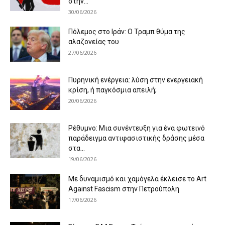
στην...
30/06/2026
Πόλεμος στο Ιράν: Ο Τραμπ θύμα της
αλαζονείας του
27/06/2026
Πυρηνική ενέργεια: λύση στην ενεργειακή
κρίση, ή παγκόσμια απειλή;
20/06/2026
Ρέθυμνο: Μια συνέντευξη για ένα φωτεινό
παράδειγμα αντιφασιστικής δράσης μέσα
στα...
19/06/2026
Με δυναμισμό και χαμόγελα έκλεισε το Art
Against Fascism στην Πετρούπολη
17/06/2026