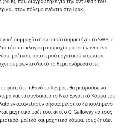
(ΝΕΚ), που διαγράφτηκε για την αντίθεση του
ρ και στον πόλεμο ενάντια στο Ιράκ.
λογική συμμαχία στην οποία συμμετέχει το SWP, ο
Μιά τέτοια εκλογική συμμαχία μπορεί νάναι ένα
έου, μαζικού, αριστερού εργατικού κόμματος.
χει συμφωνία σ’αυτό το θέμα ανάμεσα στις
ρόσφατα ότι πιθανά το Respect θα μπορούσε να
στερά και τα συνδικάτα το Νέο Εργατικό Κόμμα του
ολαία εγκαταλείπουν αηδιασμένοι το ξεπουλημένο
αι μαχητικά μαζί του, αντί ο G. Galloway να τους
αριστερό, μαζικό και μαχητικό κόμμα, τους ζητάει