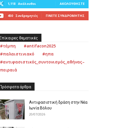
1,118
Ακόλουθοι
ΑΚΟΛΟΥΘΉΣΤΕ
450
Συνδρομητές
ΓΊΝΕΤΕ ΣΥΝΔΡΟΜΗΤΉΣ
Επίκαιρες θεματικές
#τέμπη
#antifacon2025
#παλαιστινιακό
#ηπα
#αντιφασιστικός_συντονισμός_αθήνας–
πειραιά
Πρόσφατα άρθρα
Αντιφασιστική δράση στην Νέα
Ιωνία Βόλου
20/07/2026