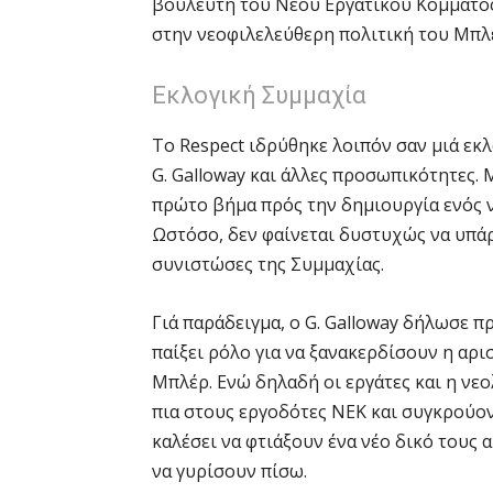
βουλευτή του Νέου Εργατικού Κόμματος 
στην νεοφιλελεύθερη πολιτική του Μπλέ
Εκλογική Συμμαχία
Το Respect ιδρύθηκε λοιπόν σαν μιά εκ
G. Galloway και άλλες προσωπικότητες. 
πρώτο βήμα πρός την δημιουργία ενός ν
Ωστόσο, δεν φαίνεται δυστυχώς να υπάρ
συνιστώσες της Συμμαχίας.
Γιά παράδειγμα, ο G. Galloway δήλωσε π
παίξει ρόλο για να ξανακερδίσουν η αρι
Μπλέρ. Ενώ δηλαδή οι εργάτες και η νε
πια στους εργοδότες ΝΕΚ και συγκρούοντ
καλέσει να φτιάξουν ένα νέο δικό τους 
να γυρίσουν πίσω.