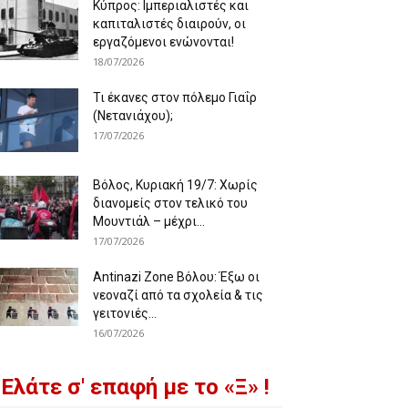
Κύπρος: Ιμπεριαλιστές και
καπιταλιστές διαιρούν, οι
εργαζόμενοι ενώνονται!
18/07/2026
Τι έκανες στον πόλεμο Γιαΐρ
(Νετανιάχου);
17/07/2026
Βόλος, Κυριακή 19/7: Χωρίς
διανομείς στον τελικό του
Μουντιάλ – μέχρι...
17/07/2026
Antinazi Zone Βόλου: Έξω οι
νεοναζί από τα σχολεία & τις
γειτονιές...
16/07/2026
Ελάτε σ' επαφή με το «Ξ» !