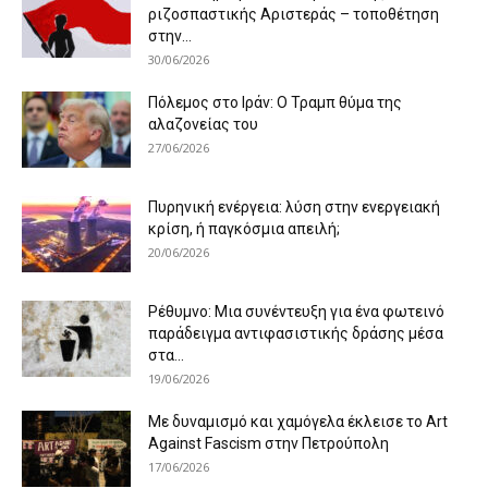
ριζοσπαστικής Αριστεράς – τοποθέτηση
στην...
30/06/2026
Πόλεμος στο Ιράν: Ο Τραμπ θύμα της
αλαζονείας του
27/06/2026
Πυρηνική ενέργεια: λύση στην ενεργειακή
κρίση, ή παγκόσμια απειλή;
20/06/2026
Ρέθυμνο: Μια συνέντευξη για ένα φωτεινό
παράδειγμα αντιφασιστικής δράσης μέσα
στα...
19/06/2026
Με δυναμισμό και χαμόγελα έκλεισε το Art
Against Fascism στην Πετρούπολη
17/06/2026