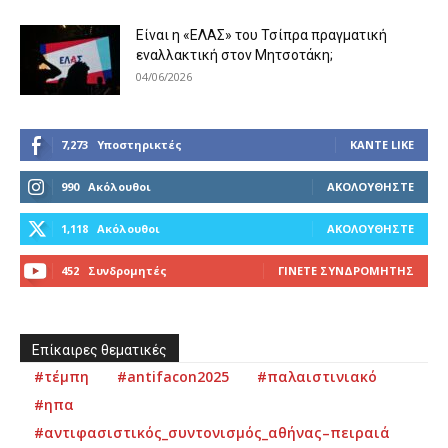
Είναι η «ΕΛΑΣ» του Τσίπρα πραγματική
εναλλακτική στον Μητσοτάκη;
04/06/2026
7,273
Υποστηρικτές
ΚΆΝΤΕ LIKE
990
Ακόλουθοι
ΑΚΟΛΟΥΘΉΣΤΕ
1,118
Ακόλουθοι
ΑΚΟΛΟΥΘΉΣΤΕ
452
Συνδρομητές
ΓΊΝΕΤΕ ΣΥΝΔΡΟΜΗΤΉΣ
Επίκαιρες θεματικές
#τέμπη
#antifacon2025
#παλαιστινιακό
#ηπα
#αντιφασιστικός_συντονισμός_αθήνας–πειραιά