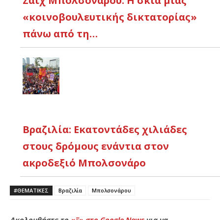
Ζαΐχ Μπολσονάρου: Η σκιά μιας
«κοινοβουλευτικής δικτατορίας»
πάνω από τη…
Βραζιλία: Εκατοντάδες χιλιάδες
στους δρόμους ενάντια στον
ακροδεξιό Μπολσονάρο
#ΘΕΜΑΤΙΚΈΣ
Βραζιλία
Μπολσονάρου
Ακολουθήστε το
«Ξ» στο Google News
για να