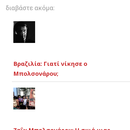
διαβάστε ακόμα:
Βραζιλία: Γιατί νίκησε ο
Μπολσονάρου;