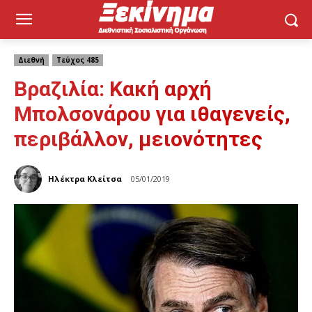
Διεθνή
Τεύχος 485
Βραζιλία: Κακή αρχή
Μπολσονάρου για ιθαγενείς,
περιβάλλον, μειονότητες
Ηλέκτρα Κλείτσα
05/01/2019