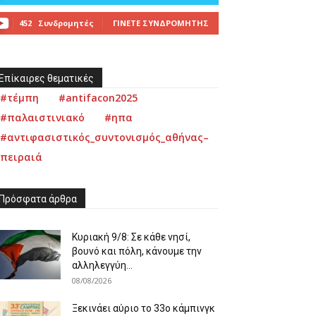
452
Συνδρομητές
ΓΊΝΕΤΕ ΣΥΝΔΡΟΜΗΤΉΣ
Επίκαιρες θεματικές
#τέμπη
#antifacon2025
#παλαιστινιακό
#ηπα
#αντιφασιστικός_συντονισμός_αθήνας–
πειραιά
Πρόσφατα άρθρα
Κυριακή 9/8: Σε κάθε νησί,
βουνό και πόλη, κάνουμε την
αλληλεγγύη...
08/08/2026
Ξεκινάει αύριο το 33ο κάμπινγκ