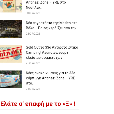
Antinazi Zone – YRE στο
Ναύπλιο...
30/07/2026
Νέο εργοστάσιο της Metlen στο
Βόλο – Ποιος κερδίζει από την...
25/07/2026
Sold Out το 33ο Αντιρατσιστικό
Camping! Ανακοινώνουμε
κλείσιμο συμμετοχών
25/07/2026
Νέες ανακοινώσεις για το 33ο
κάμπινγκ Antinazi Zone – YRE
στο...
24/07/2026
Ελάτε σ' επαφή με το «Ξ» !