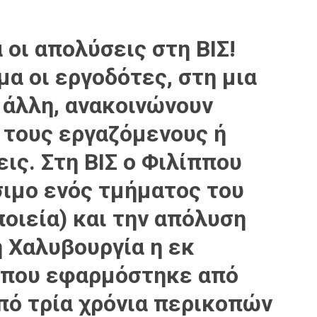
οι απολύσεις στη ΒΙΣ!
ημα
οι εργοδότες, στη μια
 άλλη, ανακοινώνουν
 τους εργαζόμενους ή
εις
. Στη
ΒΙΣ
ο Φιλίππου
σιμο ενός τμήματος
του
οιεία) και την
απόλυση
η
Χαλυβουργία
η
εκ
που εφαρμόστηκε από
πό τρία χρόνια περικοπών