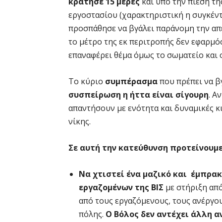
κράτησε 15 μέρες
και υπό την πίεση τ
εργοστασίου (χαρακτηριστική η συγκέντ
προσπάθησε να βγάλει παράνομη την απ
το μέτρο της εκ περιτροπής δεν εφαρμό
επαναφέρει θέμα όμως το σωματείο και 
Το κύριο
συμπέρασμα
που πρέπει να βγ
συσπείρωση η ήττα είναι σίγουρη
. Α
απαντήσουν με ενότητα και δυναμικές κ
νίκης.
Σε αυτή την κατεύθυνση προτείνουμε
Να χτιστεί ένα μαζικό και έμπρα
εργαζομένων της ΒΙΣ
με στήριξη από
από τους εργαζόμενους, τους ανέργου
πόλης.
Ο Βόλος δεν αντέχει άλλη α