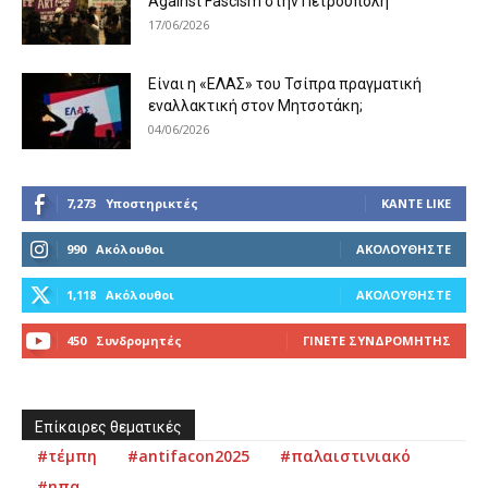
Against Fascism στην Πετρούπολη
17/06/2026
Είναι η «ΕΛΑΣ» του Τσίπρα πραγματική
εναλλακτική στον Μητσοτάκη;
04/06/2026
7,273
Υποστηρικτές
ΚΆΝΤΕ LIKE
990
Ακόλουθοι
ΑΚΟΛΟΥΘΉΣΤΕ
1,118
Ακόλουθοι
ΑΚΟΛΟΥΘΉΣΤΕ
450
Συνδρομητές
ΓΊΝΕΤΕ ΣΥΝΔΡΟΜΗΤΉΣ
Επίκαιρες θεματικές
#τέμπη
#antifacon2025
#παλαιστινιακό
#ηπα