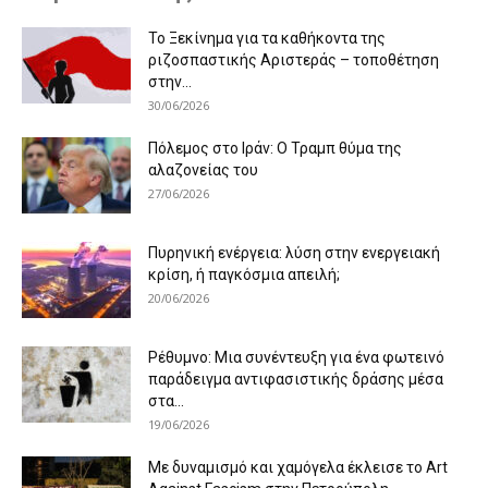
Το Ξεκίνημα για τα καθήκοντα της
ριζοσπαστικής Αριστεράς – τοποθέτηση
στην...
30/06/2026
Πόλεμος στο Ιράν: Ο Τραμπ θύμα της
αλαζονείας του
27/06/2026
Πυρηνική ενέργεια: λύση στην ενεργειακή
κρίση, ή παγκόσμια απειλή;
20/06/2026
Ρέθυμνο: Μια συνέντευξη για ένα φωτεινό
παράδειγμα αντιφασιστικής δράσης μέσα
στα...
19/06/2026
Με δυναμισμό και χαμόγελα έκλεισε το Art