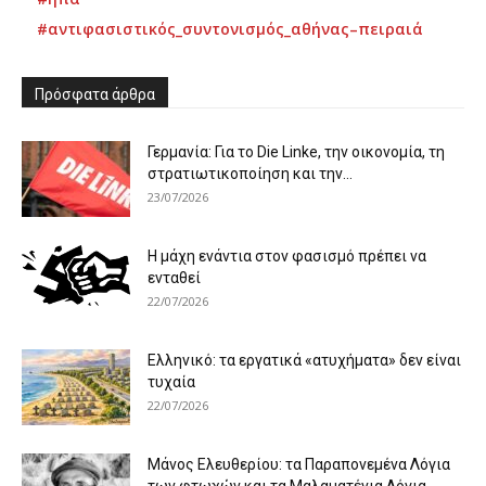
#αντιφασιστικός_συντονισμός_αθήνας–πειραιά
Πρόσφατα άρθρα
Γερμανία: Για το Die Linke, την οικονομία, τη
στρατιωτικοποίηση και την...
23/07/2026
Η μάχη ενάντια στον φασισμό πρέπει να
ενταθεί
22/07/2026
Ελληνικό: τα εργατικά «ατυχήματα» δεν είναι
τυχαία
22/07/2026
Μάνος Ελευθερίου: τα Παραπονεμένα Λόγια