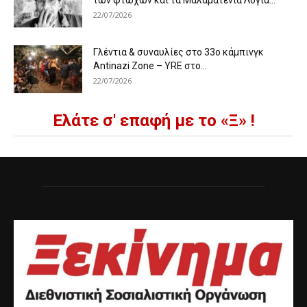
των φτωχών και τα Μαλαματένια Λόγια...
22/07/2026
Γλέντια & συναυλίες στο 33ο κάμπινγκ
Antinazi Zone – YRE στο...
22/07/2026
Ελάτε σ' επαφή με το «Ξ» !