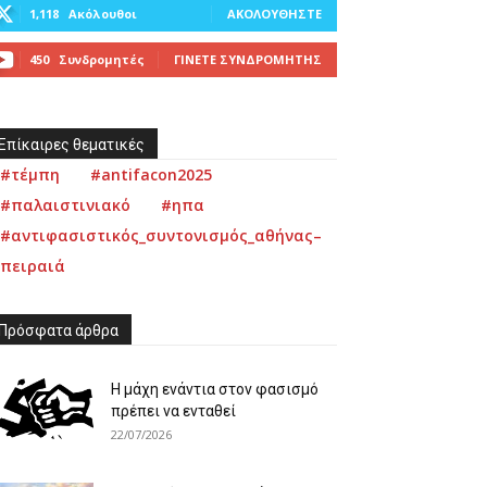
1,118
Ακόλουθοι
ΑΚΟΛΟΥΘΉΣΤΕ
450
Συνδρομητές
ΓΊΝΕΤΕ ΣΥΝΔΡΟΜΗΤΉΣ
Επίκαιρες θεματικές
#τέμπη
#antifacon2025
#παλαιστινιακό
#ηπα
#αντιφασιστικός_συντονισμός_αθήνας–
πειραιά
Πρόσφατα άρθρα
Η μάχη ενάντια στον φασισμό
πρέπει να ενταθεί
22/07/2026