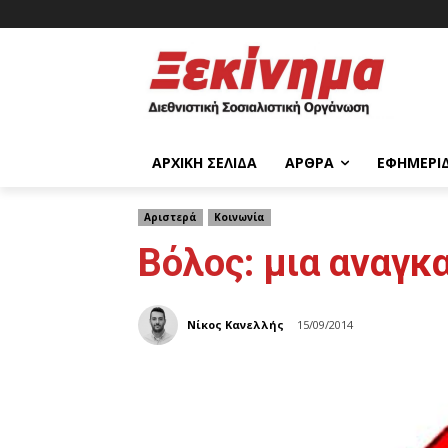
ΑΡΧΙΚΉ ΣΕΛΊΔΑ
ΆΡΘΡΑ
ΕΦΗΜΕΡΊ
Αριστερά
Κοινωνία
Βόλος: μια αναγκ
Νίκος Κανελλής
15/09/2014