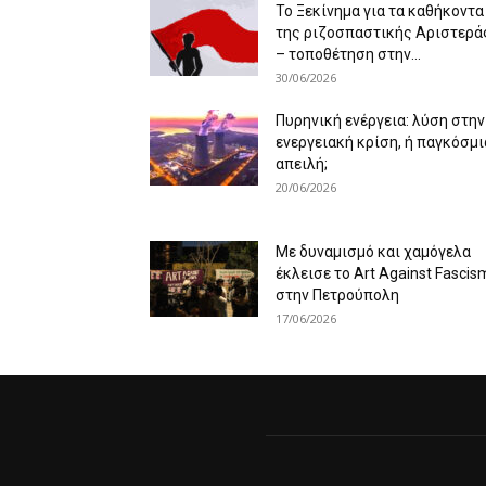
Το Ξεκίνημα για τα καθήκοντα
της ριζοσπαστικής Αριστερά
– τοποθέτηση στην...
30/06/2026
Πυρηνική ενέργεια: λύση στην
ενεργειακή κρίση, ή παγκόσμι
απειλή;
20/06/2026
Με δυναμισμό και χαμόγελα
έκλεισε το Art Against Fascis
στην Πετρούπολη
17/06/2026