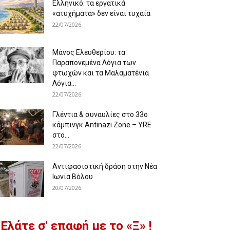
Ελληνικό: τα εργατικά
«ατυχήματα» δεν είναι τυχαία
22/07/2026
Μάνος Ελευθερίου: τα
Παραπονεμένα Λόγια των
φτωχών και τα Μαλαματένια
Λόγια...
22/07/2026
Γλέντια & συναυλίες στο 33ο
κάμπινγκ Antinazi Zone – YRE
στο...
22/07/2026
Αντιφασιστική δράση στην Νέα
Ιωνία Βόλου
20/07/2026
Ελάτε σ' επαφή με το «Ξ» !