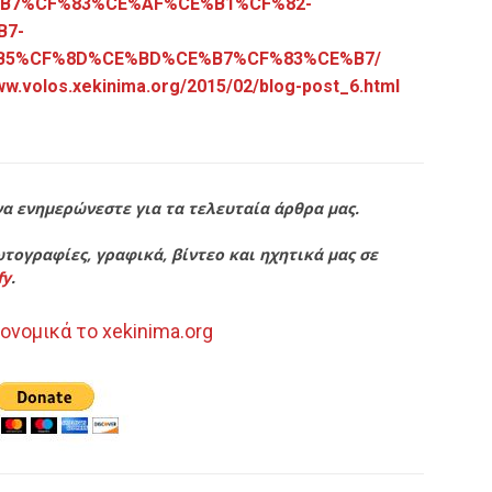
B7%CF%83%CE%AF%CE%B1%CF%82-
B7-
B5%CF%8D%CE%BD%CE%B7%CF%83%CE%B7/
www.volos.xekinima.org/2015/02/blog-post_6.html
να ενημερώνεστε για τα τελευταία άρθρα μας.
τογραφίες, γραφικά, βίντεο και ηχητικά μας σε
fy
.
ονομικά το xekinima.org