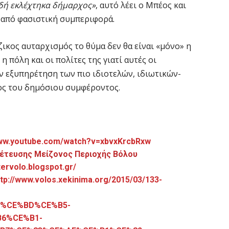
ιδή εκλέχτηκα δήμαρχος»
, αυτό λέει ο Μπέος και
α από φασιστική συμπεριφορά.
ικος αυταρχισμός το θύμα δεν θα είναι «μόνο» η
 η πόλη και οι πολίτες της γιατί αυτές οι
ν εξυπηρέτηση των πιο ιδιοτελών, ιδιωτικών-
ος του δημόσιου συμφέροντος.
www.youtube.com/watch?v=xbvxKrcbRxw
έτευσης Μείζονος Περιοχής Βόλου
tervolo.blogspot.gr/
ttp://www.volos.xekinima.org/2015/03/133-
/13/%CE%BD%CE%B5-
6%CE%B1-