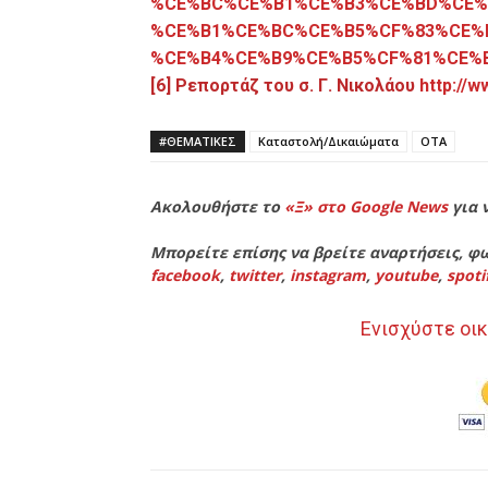
%CE%BC%CE%B1%CE%B3%CE%BD%CE%
%CE%B1%CE%BC%CE%B5%CF%83%CE%
%CE%B4%CE%B9%CE%B5%CF%81%CE%
[6]
Ρεπορτάζ του σ. Γ. Νικολάου
http://
#ΘΕΜΑΤΙΚΈΣ
Καταστολή/Δικαιώματα
ΟΤΑ
Ακολουθήστε το
«Ξ» στο Google News
για 
Μπορείτε επίσης να βρείτε αναρτήσεις, φω
facebook
,
twitter
,
instagram
,
youtube
,
spoti
Ενισχύστε οικ