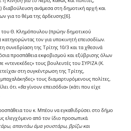
ε η
Κίνηση για το Νερό
,
καθώς και πολίτες,
ι) διαβούλευση ανάμεσα στη δημοτική αρχή και
 για το θέμα της άρδευσης[6].
ν του Θ. Κλημόπουλου (πρώην δημοτικού
κατηγορώντας τον για υποκινητή επεισοδίων.
η συνεδρίαση της Τρίτης 10/3 και τα χθεσινά
μόσια προσπάθεια εκφοβισμού και εξύβρισης όλων
ε «ντενεκέδες» τους βουλευτές του ΣΥΡΙΖΑ (Κ.
μετείχαν στη συγκέντρωση της Τρίτης,
«μπαχαλάκηδες» τους διαμαρτυρόμενους πολίτες,
λει ότι «
θα
γίνουν επεισόδια» (κάτι που είχε
.
ροσπάθεια του κ. Μπέου να εγκαθιδρύσει στο δήμο
ς ελεγχόμενο από τον ίδιο προσωπικά.
τάρω, απαντάω άμα γουστάρω, βρίζω και