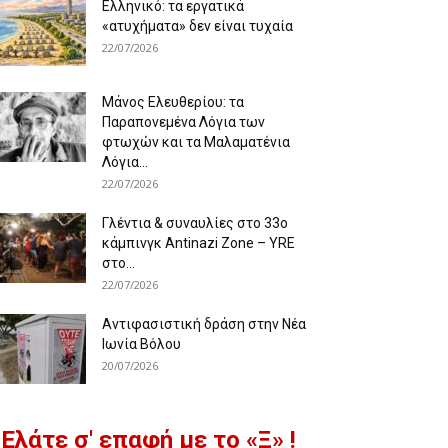
Ελληνικό: τα εργατικά
«ατυχήματα» δεν είναι τυχαία
22/07/2026
Μάνος Ελευθερίου: τα
Παραπονεμένα Λόγια των
φτωχών και τα Μαλαματένια
Λόγια...
22/07/2026
Γλέντια & συναυλίες στο 33ο
κάμπινγκ Antinazi Zone – YRE
στο...
22/07/2026
Αντιφασιστική δράση στην Νέα
Ιωνία Βόλου
20/07/2026
Ελάτε σ' επαφή με το «Ξ» !