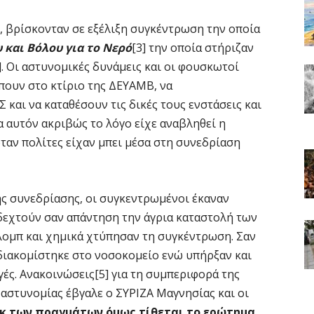
ωί, βρίσκονταν σε εξέλιξη συγκέντρωση την οποία
και Βόλου για το Νερό
[3] την οποία στήριζαν
]. Οι αστυνομικές δυνάμεις και οι φουσκωτοί
πουν στο κτίριο της ΔΕΥΑΜΒ, να
και να καταθέσουν τις δικές τους ενστάσεις και
α αυτόν ακριβώς το λόγο είχε αναβληθεί η
ταν πολίτες είχαν μπει μέσα στη συνεδρίαση
της συνεδρίασης, οι συγκεντρωμένοι έκαναν
 δεχτούν σαν απάντηση την άγρια καταστολή των
λομπ και χημικά χτύπησαν τη συγκέντρωση. Σαν
διακομίστηκε στο νοσοκομείο ενώ υπήρξαν και
ές. Ανακοινώσεις[5] για τη συμπεριφορά της
 αστυνομίας έβγαλε ο ΣΥΡΙΖΑ Μαγνησίας και οι
Εκ των πραγμάτων όμως τίθεται το ερώτημα