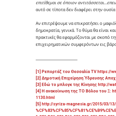
επιτίθεμαι σε όποιον αντιτάσσεται…επε
αυτό σε τίποτα δεν διαφέρει στην ουσί
Αν επιτρέψουμε να επικρατήσει ο μαφιόζ
δημοκρατία, γενικά. Το θύμα θα είναι και
πρακτικές θα εφαρμόζονται με σκοπό τη
επιχειρηματικών συμφερόντων εις βάρ
_______________________
[1]
Ρεπορτάζ του Θεσσαλία
TV
https://
[2]
Δημοτική Επιχείρηση Ύδρευσης Αποχ
[3]
Εδώ το μπλογκ της Κίνησης
http://wa
[4]
Η ανακοίνωση της ΤΟ Βόλου του Ξ:
h
1130.html
[5]
http://syriza-magnesia.gr/2015/03
%CF%83%CF%85%CF%81%CE%B9%CE%B