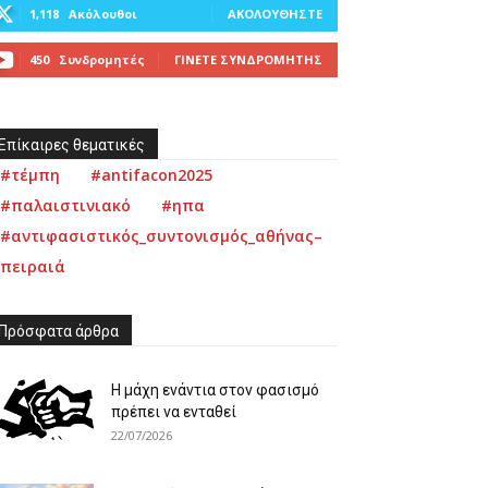
1,118
Ακόλουθοι
ΑΚΟΛΟΥΘΉΣΤΕ
450
Συνδρομητές
ΓΊΝΕΤΕ ΣΥΝΔΡΟΜΗΤΉΣ
Επίκαιρες θεματικές
#τέμπη
#antifacon2025
#παλαιστινιακό
#ηπα
#αντιφασιστικός_συντονισμός_αθήνας–
πειραιά
Πρόσφατα άρθρα
Η μάχη ενάντια στον φασισμό
πρέπει να ενταθεί
22/07/2026