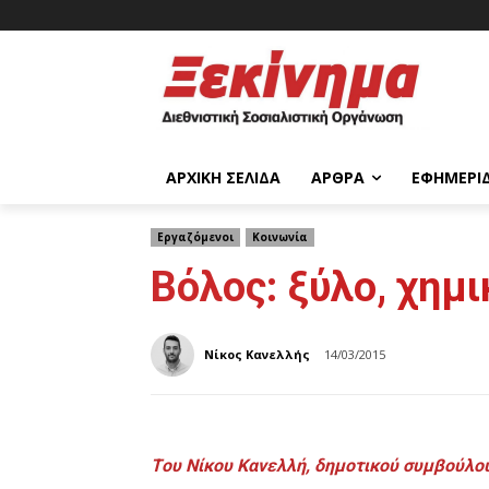
ΑΡΧΙΚΉ ΣΕΛΊΔΑ
ΆΡΘΡΑ
ΕΦΗΜΕΡΊ
Εργαζόμενοι
Κοινωνία
Βόλος: ξύλο, χημ
Νίκος Κανελλής
14/03/2015
T
ου Νίκου Κανελλή, δημοτικού συμβούλο