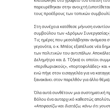
κλειδώθηκε στο γραφείο του επειδή τότ
παρευρέθηκαν στην ανοιχτή (υποτίθετα
τους προέδρους των τοπικών συμβουλίων
Στη συνέχεια κατέθεσε μήνυση εναντίο
συμβούλου των «Δρόμων Συνεργασίας») 
Τις ημέρες που μεσολάβησαν ανάμεσα στ
γεγονότα, ο κ. Μπέος εξαπέλυσε νέα δη
των πολιτικών του αντιπάλων. Αποκάλεσ
Δελημήτρο και Δ. Τζήκα) οι οποίοι συμ
«περιθωριακούς», «πορτοφολάδες» και 
ενώ πήγε στον εισαγγελέα για να καταγγεί
ξανακάνει στον παρελθόν για άλλο θέμα)
Όλα αυτά συνθέτουν μια συστηματική π
Βόλου ένα αυταρχικό καθεστώς απολύτω
«Αποφασίζω και διατάζω, κάνω ότι γουσ