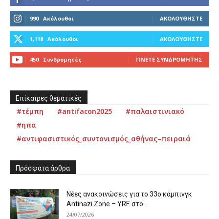
990
Ακόλουθοι
ΑΚΟΛΟΥΘΉΣΤΕ
1,118
Ακόλουθοι
ΑΚΟΛΟΥΘΉΣΤΕ
450
Συνδρομητές
ΓΊΝΕΤΕ ΣΥΝΔΡΟΜΗΤΉΣ
Επίκαιρες θεματικές
#τέμπη
#antifacon2025
#παλαιστινιακό
#ηπα
#αντιφασιστικός_συντονισμός_αθήνας–πειραιά
Πρόσφατα άρθρα
Νέες ανακοινώσεις για το 33ο κάμπινγκ
Antinazi Zone – YRE στο...
24/07/2026