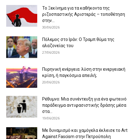
Το Ξεκίνημα για τα καθήκοντα της
ριζοσπαστικής Αριστεράς – τοποθέτηση
στην...
30/06/2026
Πόλεμος στο Ιράν: Ο Τραμπ θύμα της
αλαζονείας του
27/06/2026
Πυρηνική ενέργεια: λύση στην ενεργειακή
κρίση, ή παγκόσμια απειλή;
20/06/2026
Ρέθυμνο: Μια συνέντευξη για ένα φωτεινό
παράδειγμα αντιφασιστικής δράσης μέσα
στα...
19/06/2026
Με δυναμισμό και χαμόγελα έκλεισε το Art
Against Fascism στην Πετρούπολη