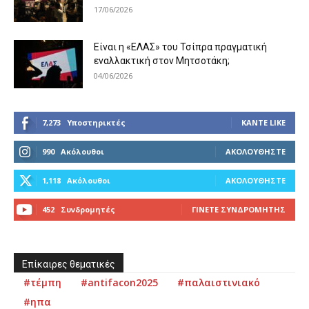
17/06/2026
Είναι η «ΕΛΑΣ» του Τσίπρα πραγματική
εναλλακτική στον Μητσοτάκη;
04/06/2026
7,273
Υποστηρικτές
ΚΆΝΤΕ LIKE
990
Ακόλουθοι
ΑΚΟΛΟΥΘΉΣΤΕ
1,118
Ακόλουθοι
ΑΚΟΛΟΥΘΉΣΤΕ
452
Συνδρομητές
ΓΊΝΕΤΕ ΣΥΝΔΡΟΜΗΤΉΣ
Επίκαιρες θεματικές
#τέμπη
#antifacon2025
#παλαιστινιακό
#ηπα