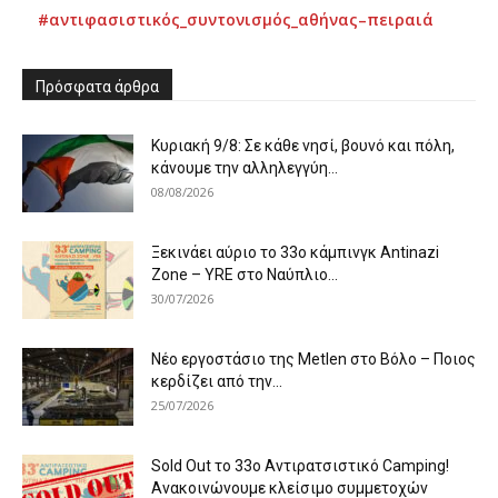
#αντιφασιστικός_συντονισμός_αθήνας–πειραιά
Πρόσφατα άρθρα
Κυριακή 9/8: Σε κάθε νησί, βουνό και πόλη,
κάνουμε την αλληλεγγύη...
08/08/2026
Ξεκινάει αύριο το 33ο κάμπινγκ Antinazi
Zone – YRE στο Ναύπλιο...
30/07/2026
Νέο εργοστάσιο της Metlen στο Βόλο – Ποιος
κερδίζει από την...
25/07/2026
Sold Out το 33ο Αντιρατσιστικό Camping!
Ανακοινώνουμε κλείσιμο συμμετοχών