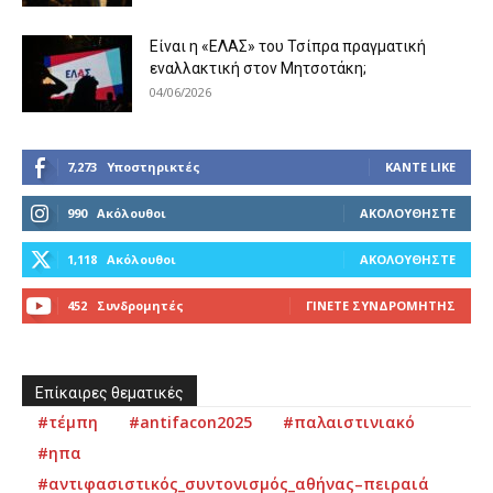
Είναι η «ΕΛΑΣ» του Τσίπρα πραγματική
εναλλακτική στον Μητσοτάκη;
04/06/2026
7,273
Υποστηρικτές
ΚΆΝΤΕ LIKE
990
Ακόλουθοι
ΑΚΟΛΟΥΘΉΣΤΕ
1,118
Ακόλουθοι
ΑΚΟΛΟΥΘΉΣΤΕ
452
Συνδρομητές
ΓΊΝΕΤΕ ΣΥΝΔΡΟΜΗΤΉΣ
Επίκαιρες θεματικές
#τέμπη
#antifacon2025
#παλαιστινιακό
#ηπα
#αντιφασιστικός_συντονισμός_αθήνας–πειραιά