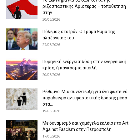
ριζοσπαστικής Αριστεράς – τοποθέτηση
στην...
30/06/2026
Πόλεμος στο Ιράν: Ο Τραμπ θύμα της
αλαζονείας του
27/06/2026
Πυρηνική ενέργεια: λύση στην ενεργειακή
κρίση, ή παγκόσμια απειλή;
20/06/2026
Ρέθυμνο: Μια συνέντευξη για ένα φωτεινό
παράδειγμα αντιφασιστικής δράσης μέσα
στα...
19/06/2026
Με δυναμισμό και χαμόγελα έκλεισε το Art
Against Fascism στην Πετρούπολη
17/06/2026