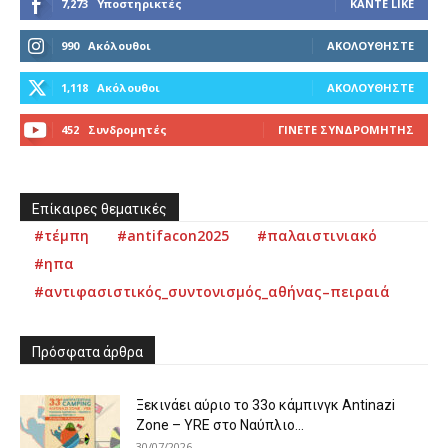
7,273
Υποστηρικτές
ΚΆΝΤΕ LIKE
990
Ακόλουθοι
ΑΚΟΛΟΥΘΉΣΤΕ
1,118
Ακόλουθοι
ΑΚΟΛΟΥΘΉΣΤΕ
452
Συνδρομητές
ΓΊΝΕΤΕ ΣΥΝΔΡΟΜΗΤΉΣ
Επίκαιρες θεματικές
#τέμπη
#antifacon2025
#παλαιστινιακό
#ηπα
#αντιφασιστικός_συντονισμός_αθήνας–πειραιά
Πρόσφατα άρθρα
Ξεκινάει αύριο το 33ο κάμπινγκ Antinazi
Zone – YRE στο Ναύπλιο...
30/07/2026