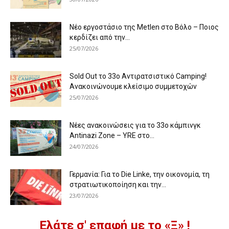
Νέο εργοστάσιο της Metlen στο Βόλο – Ποιος
κερδίζει από την...
25/07/2026
Sold Out το 33ο Αντιρατσιστικό Camping!
Ανακοινώνουμε κλείσιμο συμμετοχών
25/07/2026
Νέες ανακοινώσεις για το 33ο κάμπινγκ
Antinazi Zone – YRE στο...
24/07/2026
Γερμανία: Για το Die Linke, την οικονομία, τη
στρατιωτικοποίηση και την...
23/07/2026
Ελάτε σ' επαφή με το «Ξ» !