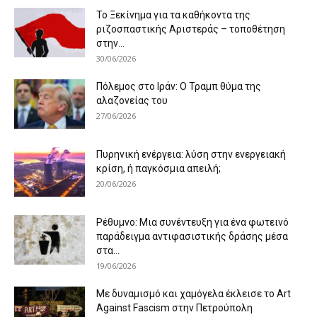
Το Ξεκίνημα για τα καθήκοντα της
ριζοσπαστικής Αριστεράς – τοποθέτηση
στην...
30/06/2026
Πόλεμος στο Ιράν: Ο Τραμπ θύμα της
αλαζονείας του
27/06/2026
Πυρηνική ενέργεια: λύση στην ενεργειακή
κρίση, ή παγκόσμια απειλή;
20/06/2026
Ρέθυμνο: Μια συνέντευξη για ένα φωτεινό
παράδειγμα αντιφασιστικής δράσης μέσα
στα...
19/06/2026
Με δυναμισμό και χαμόγελα έκλεισε το Art
Against Fascism στην Πετρούπολη