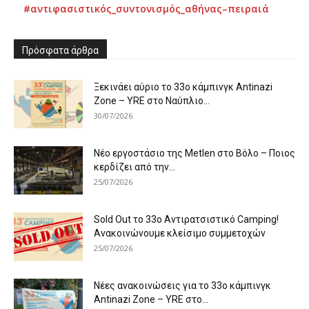
#αντιφασιστικός_συντονισμός_αθήνας–πειραιά
Πρόσφατα άρθρα
Ξεκινάει αύριο το 33ο κάμπινγκ Antinazi
Zone – YRE στο Ναύπλιο...
30/07/2026
Νέο εργοστάσιο της Metlen στο Βόλο – Ποιος
κερδίζει από την...
25/07/2026
Sold Out το 33ο Αντιρατσιστικό Camping!
Ανακοινώνουμε κλείσιμο συμμετοχών
25/07/2026
Νέες ανακοινώσεις για το 33ο κάμπινγκ
Antinazi Zone – YRE στο...