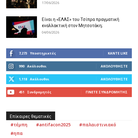
17/06/2026
Είναι η «ΕΛΑΣ» του Τσίπρα πραγματική
εναλλακτική στον Μητσοτάκη;
04/06/2026
7,273
Υποστηρικτές
ΚΆΝΤΕ LIKE
990
Ακόλουθοι
ΑΚΟΛΟΥΘΉΣΤΕ
1,118
Ακόλουθοι
ΑΚΟΛΟΥΘΉΣΤΕ
451
Συνδρομητές
ΓΊΝΕΤΕ ΣΥΝΔΡΟΜΗΤΉΣ
Επίκαιρες θεματικές
#τέμπη
#antifacon2025
#παλαιστινιακό
#ηπα