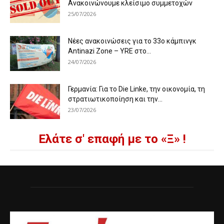
Ανακοινώνουμε κλείσιμο συμμετοχών
25/07/2026
Νέες ανακοινώσεις για το 33ο κάμπινγκ
Antinazi Zone – YRE στο...
24/07/2026
Γερμανία: Για το Die Linke, την οικονομία, τη
στρατιωτικοποίηση και την...
23/07/2026
Ελάτε σ' επαφή με το «Ξ» !