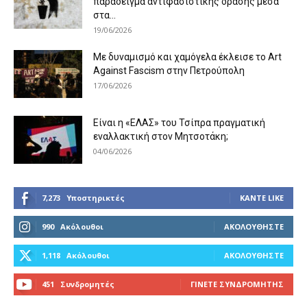
παράδειγμα αντιφασιστικής δράσης μέσα
στα...
19/06/2026
Με δυναμισμό και χαμόγελα έκλεισε το Art
Against Fascism στην Πετρούπολη
17/06/2026
Είναι η «ΕΛΑΣ» του Τσίπρα πραγματική
εναλλακτική στον Μητσοτάκη;
04/06/2026
7,273
Υποστηρικτές
ΚΆΝΤΕ LIKE
990
Ακόλουθοι
ΑΚΟΛΟΥΘΉΣΤΕ
1,118
Ακόλουθοι
ΑΚΟΛΟΥΘΉΣΤΕ
451
Συνδρομητές
ΓΊΝΕΤΕ ΣΥΝΔΡΟΜΗΤΉΣ