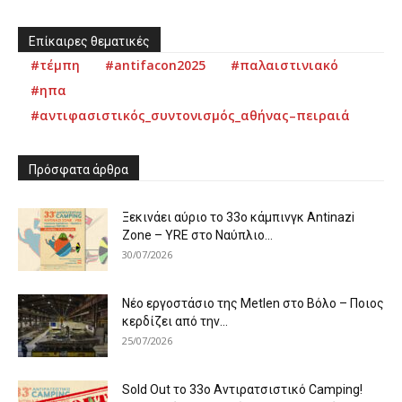
Επίκαιρες θεματικές
#τέμπη
#antifacon2025
#παλαιστινιακό
#ηπα
#αντιφασιστικός_συντονισμός_αθήνας–πειραιά
Πρόσφατα άρθρα
Ξεκινάει αύριο το 33ο κάμπινγκ Antinazi
Zone – YRE στο Ναύπλιο...
30/07/2026
Νέο εργοστάσιο της Metlen στο Βόλο – Ποιος
κερδίζει από την...
25/07/2026
Sold Out το 33ο Αντιρατσιστικό Camping!