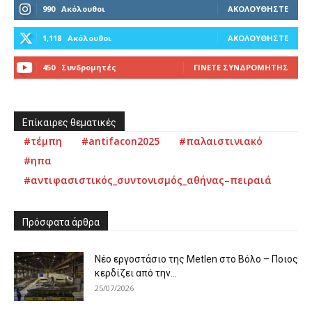
990
Ακόλουθοι
ΑΚΟΛΟΥΘΉΣΤΕ
1,118
Ακόλουθοι
ΑΚΟΛΟΥΘΉΣΤΕ
450
Συνδρομητές
ΓΊΝΕΤΕ ΣΥΝΔΡΟΜΗΤΉΣ
Επίκαιρες θεματικές
#τέμπη
#antifacon2025
#παλαιστινιακό
#ηπα
#αντιφασιστικός_συντονισμός_αθήνας–πειραιά
Πρόσφατα άρθρα
Νέο εργοστάσιο της Metlen στο Βόλο – Ποιος
κερδίζει από την...
25/07/2026