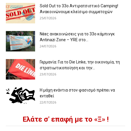
Sold Out το 33ο Αντιρατσιστικό Camping!
Ανακοινώνουμε κλείσιμο συμμετοχών
25/07/2026
Νέες ανακοινώσεις για το 33ο κάμπινγκ
Antinazi Zone – YRE στο...
24/07/2026
Γερμανία: Για το Die Linke, την οικονομία, τη
στρατιωτικοποίηση και την...
23/07/2026
Η μάχη ενάντια στον φασισμό πρέπει να
ενταθεί
22/07/2026
Ελάτε σ' επαφή με το «Ξ» !