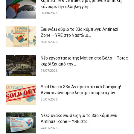
Κυριακή 9/8: Σε κάθε νησί, βουνό και πόλη,
κάνουμε την αλληλεγγύη...
08/08/2026
Ξεκινάει αύριο το 33ο κάμπινγκ Antinazi
Zone – YRE στο Ναύπλιο...
30/07/2026
Νέο εργοστάσιο της Metlen στο Βόλο – Ποιος
κερδίζει από την...
25/07/2026
Sold Out το 33ο Αντιρατσιστικό Camping!
Ανακοινώνουμε κλείσιμο συμμετοχών
25/07/2026
Νέες ανακοινώσεις για το 33ο κάμπινγκ
Antinazi Zone – YRE στο...
24/07/2026