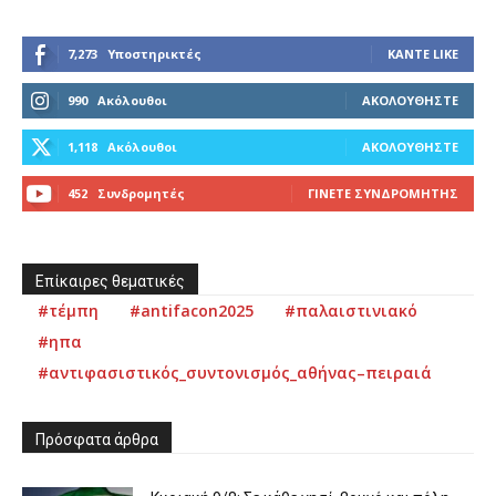
7,273
Υποστηρικτές
ΚΆΝΤΕ LIKE
990
Ακόλουθοι
ΑΚΟΛΟΥΘΉΣΤΕ
1,118
Ακόλουθοι
ΑΚΟΛΟΥΘΉΣΤΕ
452
Συνδρομητές
ΓΊΝΕΤΕ ΣΥΝΔΡΟΜΗΤΉΣ
Επίκαιρες θεματικές
#τέμπη
#antifacon2025
#παλαιστινιακό
#ηπα
#αντιφασιστικός_συντονισμός_αθήνας–πειραιά
Πρόσφατα άρθρα