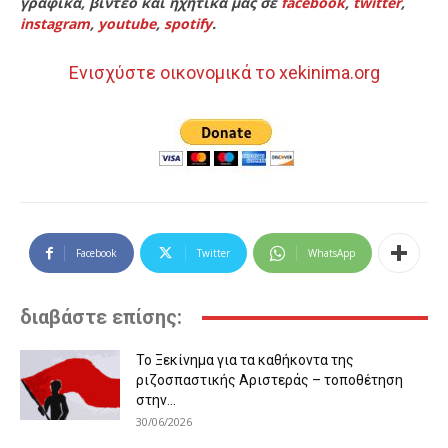
γραφικά, βίντεο και ηχητικά μας σε
facebook
,
twitter
,
instagram
,
youtube
,
spotify
.
Ενισχύστε οικονομικά το xekinima.org
Facebook
Twitter
WhatsApp
διαβάστε επίσης:
Το Ξεκίνημα για τα καθήκοντα της
ριζοσπαστικής Αριστεράς – τοποθέτηση
στην...
30/06/2026