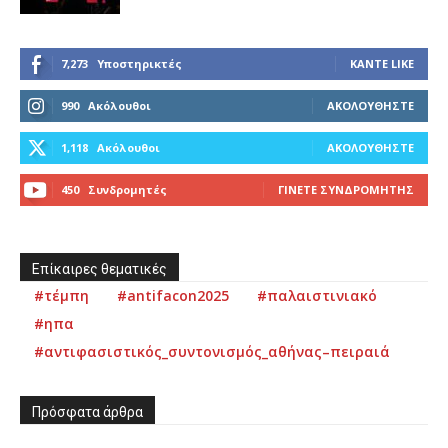
7,273
Υποστηρικτές
ΚΆΝΤΕ LIKE
990
Ακόλουθοι
ΑΚΟΛΟΥΘΉΣΤΕ
1,118
Ακόλουθοι
ΑΚΟΛΟΥΘΉΣΤΕ
450
Συνδρομητές
ΓΊΝΕΤΕ ΣΥΝΔΡΟΜΗΤΉΣ
Επίκαιρες θεματικές
#τέμπη
#antifacon2025
#παλαιστινιακό
#ηπα
#αντιφασιστικός_συντονισμός_αθήνας–πειραιά
Πρόσφατα άρθρα