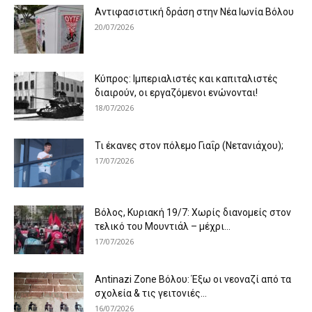
Αντιφασιστική δράση στην Νέα Ιωνία Βόλου
20/07/2026
Κύπρος: Ιμπεριαλιστές και καπιταλιστές
διαιρούν, οι εργαζόμενοι ενώνονται!
18/07/2026
Τι έκανες στον πόλεμο Γιαΐρ (Νετανιάχου);
17/07/2026
Βόλος, Κυριακή 19/7: Χωρίς διανομείς στον
τελικό του Μουντιάλ – μέχρι...
17/07/2026
Antinazi Zone Βόλου: Έξω οι νεοναζί από τα
σχολεία & τις γειτονιές...
16/07/2026