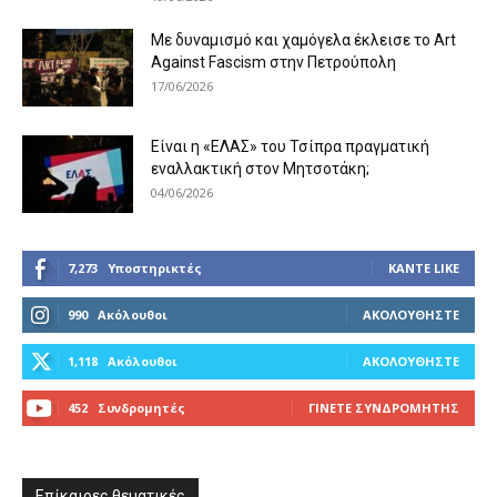
Με δυναμισμό και χαμόγελα έκλεισε το Art
Against Fascism στην Πετρούπολη
17/06/2026
Είναι η «ΕΛΑΣ» του Τσίπρα πραγματική
εναλλακτική στον Μητσοτάκη;
04/06/2026
7,273
Υποστηρικτές
ΚΆΝΤΕ LIKE
990
Ακόλουθοι
ΑΚΟΛΟΥΘΉΣΤΕ
1,118
Ακόλουθοι
ΑΚΟΛΟΥΘΉΣΤΕ
452
Συνδρομητές
ΓΊΝΕΤΕ ΣΥΝΔΡΟΜΗΤΉΣ
Επίκαιρες θεματικές