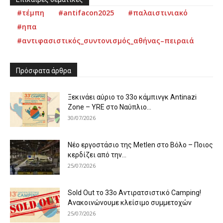
#τέμπη
#antifacon2025
#παλαιστινιακό
#ηπα
#αντιφασιστικός_συντονισμός_αθήνας–πειραιά
Πρόσφατα άρθρα
Ξεκινάει αύριο το 33ο κάμπινγκ Antinazi
Zone – YRE στο Ναύπλιο...
30/07/2026
Νέο εργοστάσιο της Metlen στο Βόλο – Ποιος
κερδίζει από την...
25/07/2026
Sold Out το 33ο Αντιρατσιστικό Camping!
Ανακοινώνουμε κλείσιμο συμμετοχών
25/07/2026