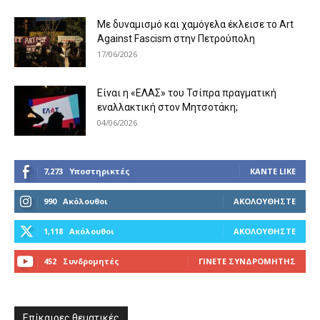
Με δυναμισμό και χαμόγελα έκλεισε το Art
Against Fascism στην Πετρούπολη
17/06/2026
Είναι η «ΕΛΑΣ» του Τσίπρα πραγματική
εναλλακτική στον Μητσοτάκη;
04/06/2026
7,273
Υποστηρικτές
ΚΆΝΤΕ LIKE
990
Ακόλουθοι
ΑΚΟΛΟΥΘΉΣΤΕ
1,118
Ακόλουθοι
ΑΚΟΛΟΥΘΉΣΤΕ
452
Συνδρομητές
ΓΊΝΕΤΕ ΣΥΝΔΡΟΜΗΤΉΣ
Επίκαιρες θεματικές