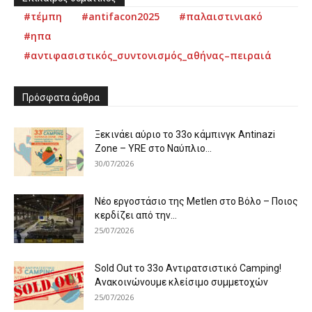
#τέμπη
#antifacon2025
#παλαιστινιακό
#ηπα
#αντιφασιστικός_συντονισμός_αθήνας–πειραιά
Πρόσφατα άρθρα
Ξεκινάει αύριο το 33ο κάμπινγκ Antinazi
Zone – YRE στο Ναύπλιο...
30/07/2026
Νέο εργοστάσιο της Metlen στο Βόλο – Ποιος
κερδίζει από την...
25/07/2026
Sold Out το 33ο Αντιρατσιστικό Camping!
Ανακοινώνουμε κλείσιμο συμμετοχών
25/07/2026