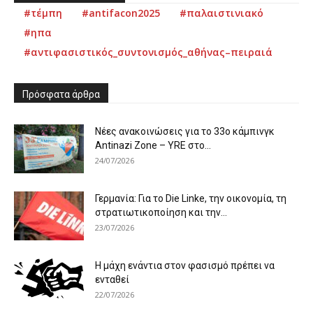
#τέμπη
#antifacon2025
#παλαιστινιακό
#ηπα
#αντιφασιστικός_συντονισμός_αθήνας–πειραιά
Πρόσφατα άρθρα
Νέες ανακοινώσεις για το 33ο κάμπινγκ
Antinazi Zone – YRE στο...
24/07/2026
Γερμανία: Για το Die Linke, την οικονομία, τη
στρατιωτικοποίηση και την...
23/07/2026
Η μάχη ενάντια στον φασισμό πρέπει να
ενταθεί
22/07/2026