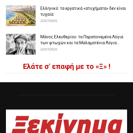
Ελληνικό: τα εργατικά «ατυχήματα» δεν είναι
τυχαία
22/07/2026
Μάνος Ελευθερίου: τα Παραπονεμένα Λόγια
των φτωχών και τα Μαλαματένια Λόγια...
22/07/2026
Ελάτε σ' επαφή με το «Ξ» !