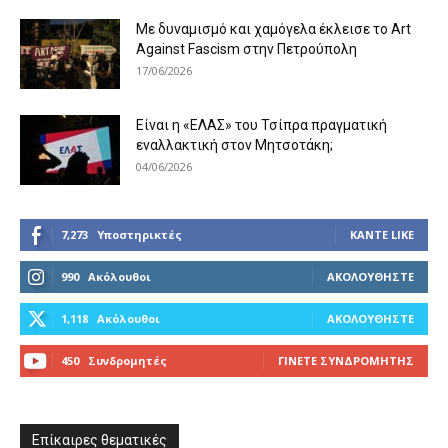
Με δυναμισμό και χαμόγελα έκλεισε το Art
Against Fascism στην Πετρούπολη
17/06/2026
Είναι η «ΕΛΑΣ» του Τσίπρα πραγματική
εναλλακτική στον Μητσοτάκη;
04/06/2026
7,273
Υποστηρικτές
ΚΆΝΤΕ LIKE
990
Ακόλουθοι
ΑΚΟΛΟΥΘΉΣΤΕ
1,118
Ακόλουθοι
ΑΚΟΛΟΥΘΉΣΤΕ
450
Συνδρομητές
ΓΊΝΕΤΕ ΣΥΝΔΡΟΜΗΤΉΣ
Επίκαιρες θεματικές