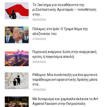
Το Ξεκίνημα για τα καθήκοντα της
ριζοσπαστικής Αριστεράς – τοποθέτηση
στην...
30/06/2026
Πόλεμος στο Ιράν: Ο Τραμπ θύμα της
αλαζονείας του
27/06/2026
Πυρηνική ενέργεια: λύση στην ενεργειακή
κρίση, ή παγκόσμια απειλή;
20/06/2026
Ρέθυμνο: Μια συνέντευξη για ένα φωτεινό
παράδειγμα αντιφασιστικής δράσης μέσα
στα...
19/06/2026
Με δυναμισμό και χαμόγελα έκλεισε το Art
Against Fascism στην Πετρούπολη