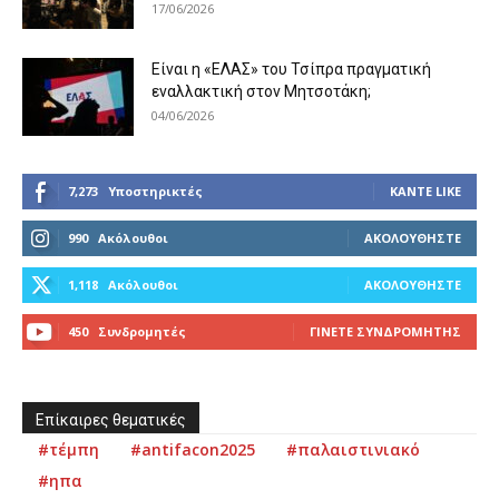
17/06/2026
Είναι η «ΕΛΑΣ» του Τσίπρα πραγματική
εναλλακτική στον Μητσοτάκη;
04/06/2026
7,273
Υποστηρικτές
ΚΆΝΤΕ LIKE
990
Ακόλουθοι
ΑΚΟΛΟΥΘΉΣΤΕ
1,118
Ακόλουθοι
ΑΚΟΛΟΥΘΉΣΤΕ
450
Συνδρομητές
ΓΊΝΕΤΕ ΣΥΝΔΡΟΜΗΤΉΣ
Επίκαιρες θεματικές
#τέμπη
#antifacon2025
#παλαιστινιακό
#ηπα