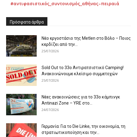
#αντιφασιστικός_συντονισμός_αθήνας–πειραιά
Πρόσφατα άρθρα
Νέο εργοστάσιο της Metlen στο Βόλο – Ποιος
κερδίζει από την...
25/07/2026
Sold Out το 33ο Αντιρατσιστικό Camping!
Ανακοινώνουμε κλείσιμο συμμετοχών
25/07/2026
Νέες ανακοινώσεις για το 33ο κάμπινγκ
Antinazi Zone – YRE στο...
24/07/2026
Γερμανία: Για το Die Linke, την οικονομία, τη
στρατιωτικοποίηση και την...