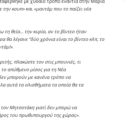
αταφέρθηκε με χυδαίο τρόπο ενάντια στην Μαρία
ε την κουπ»
και
«μαντάμ που το παίζει νέα
 τη θεία… την κυρία, αν το βίντεο ήταν
α θα λέγανε “δύο χρόνια είναι το βίντεο κλπ, το
ντάμ!»
.
ιτής, πλακώστε τον στις μπουνιές, τι
ό το απύθμενο μίσος για τη Νέα
δεν μπορούν με κανένα τρόπο να
λα αυτά τα ολισθήματα τα οποία θα τα
 τον Μητσοτάκη γιατί δεν μπορώ να
βάρος του πρωθυπουργού της χώρας».