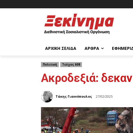
ΑΡΧΙΚΉ ΣΕΛΊΔΑ
ΆΡΘΡΑ
ΕΦΗΜΕΡΊ
Πολιτική
Τεύχος 608
Ακροδεξιά: δεκαν
Τάκης Γιαννόπουλος
27/02/2025