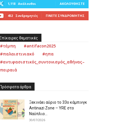
1,118
Ακόλουθοι
ΑΚΟΛΟΥΘΉΣΤΕ
452
Συνδρομητές
ΓΊΝΕΤΕ ΣΥΝΔΡΟΜΗΤΉΣ
Επίκαιρες θεματικές
#τέμπη
#antifacon2025
#παλαιστινιακό
#ηπα
#αντιφασιστικός_συντονισμός_αθήνας–
πειραιά
Πρόσφατα άρθρα
Ξεκινάει αύριο το 33ο κάμπινγκ
Antinazi Zone – YRE στο
Ναύπλιο...
30/07/2026