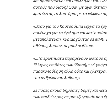
και προϊστάμενοι και υπάλληλοι του ΟΣ
αυτούς που διαδήλωσαν με αγανάκτηση κ
κρατώντας τα λοστάρια με τα κόκκινα ση
«..Όσο για τον Κουτσούμπα ξεχνά τα έργα
συνένοχο για το έγκλημα και κατ’ ουσία
μεταπολίτευση, κυριαρχώντας σε ΜΜΕ, σχ
αθώους, λοιπόν, οι μπολσεβίκοι».
«…Τα ερωτήματα παραμένουν ωστόσο αμε
Έλληνες επιβάτες των “διασήμων” γρήγ
παρακολούθηση αλλά ούτε και ηλεκτρονι
του ανθρώπινου λάθους;»
Σε πόσες ακόμα δημόσιες δομές και λειτ
των παιδιών μας σε μια «ζυγαριά» που έχ