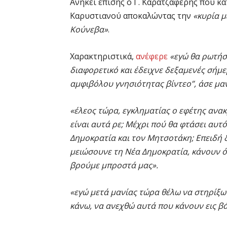
Ανήκει επίσης ο Γ. Καρατζαφέρης που κ
Καρυστιανού αποκαλώντας την
«κυρία μ
Κούνεβα»
.
Χαρακτηριστικά,
ανέφερε
«εγώ θα ρωτήσω
διαφορετικό και έδειχνε δεξαμενές σήμερ
αμφιβόλου γνησιότητας βίντεο”, άσε μα
«έλεος τώρα, εγκληματίας ο εφέτης ανακρ
είναι αυτά ρε; Μέχρι πού θα φτάσει αυτ
Δημοκρατία και τον Μητσοτάκη; Επειδή 
μειώσουνε τη Νέα Δημοκρατία, κάνουν ό
βρούμε μπροστά μας».
«εγώ μετά μανίας τώρα θέλω να στηρίξω
κάνω, να ανεχθώ αυτά που κάνουν εις 