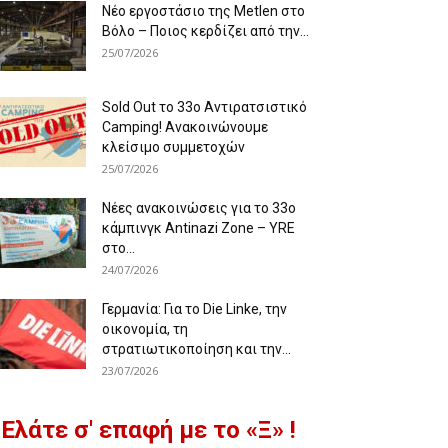
Νέο εργοστάσιο της Metlen στο
Βόλο – Ποιος κερδίζει από την...
25/07/2026
Sold Out το 33ο Αντιρατσιστικό
Camping! Ανακοινώνουμε
κλείσιμο συμμετοχών
25/07/2026
Νέες ανακοινώσεις για το 33ο
κάμπινγκ Antinazi Zone – YRE
στο...
24/07/2026
Γερμανία: Για το Die Linke, την
οικονομία, τη
στρατιωτικοποίηση και την...
23/07/2026
Ελάτε σ' επαφή με το «Ξ» !