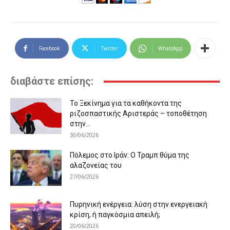
Facebook
Twitter
WhatsApp
διαβάστε επίσης:
Το Ξεκίνημα για τα καθήκοντα της
ριζοσπαστικής Αριστεράς – τοποθέτηση
στην...
30/06/2026
Πόλεμος στο Ιράν: Ο Τραμπ θύμα της
αλαζονείας του
27/06/2026
Πυρηνική ενέργεια: λύση στην ενεργειακή
κρίση, ή παγκόσμια απειλή;
20/06/2026