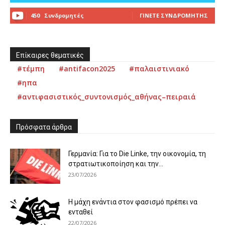
450
Συνδρομητές
ΓΊΝΕΤΕ ΣΥΝΔΡΟΜΗΤΉΣ
Επίκαιρες θεματικές
#τέμπη
#antifacon2025
#παλαιστινιακό
#ηπα
#αντιφασιστικός_συντονισμός_αθήνας–πειραιά
Πρόσφατα άρθρα
Γερμανία: Για το Die Linke, την οικονομία, τη
στρατιωτικοποίηση και την...
23/07/2026
Η μάχη ενάντια στον φασισμό πρέπει να
ενταθεί
22/07/2026