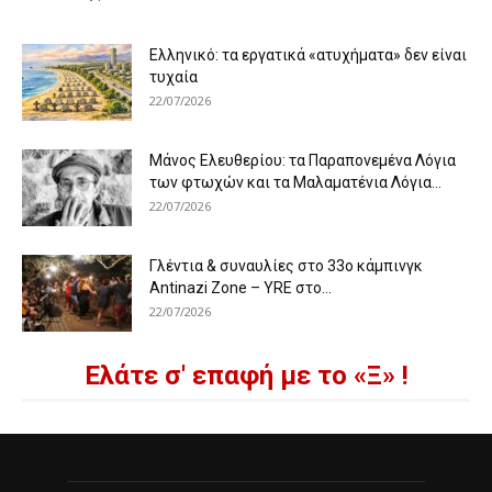
Ελληνικό: τα εργατικά «ατυχήματα» δεν είναι
τυχαία
22/07/2026
Μάνος Ελευθερίου: τα Παραπονεμένα Λόγια
των φτωχών και τα Μαλαματένια Λόγια...
22/07/2026
Γλέντια & συναυλίες στο 33ο κάμπινγκ
Antinazi Zone – YRE στο...
22/07/2026
Ελάτε σ' επαφή με το «Ξ» !