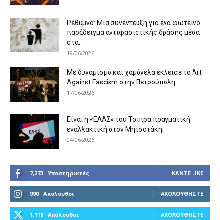
Ρέθυμνο: Μια συνέντευξη για ένα φωτεινό
παράδειγμα αντιφασιστικής δράσης μέσα
στα...
19/06/2026
Με δυναμισμό και χαμόγελα έκλεισε το Art
Against Fascism στην Πετρούπολη
17/06/2026
Είναι η «ΕΛΑΣ» του Τσίπρα πραγματική
εναλλακτική στον Μητσοτάκη;
04/06/2026
7,273
Υποστηρικτές
ΚΆΝΤΕ LIKE
990
Ακόλουθοι
ΑΚΟΛΟΥΘΉΣΤΕ
1,118
Ακόλουθοι
ΑΚΟΛΟΥΘΉΣΤΕ