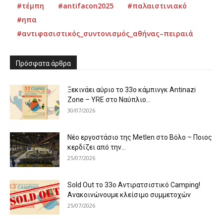
#τέμπη
#antifacon2025
#παλαιστινιακό
#ηπα
#αντιφασιστικός_συντονισμός_αθήνας–πειραιά
Πρόσφατα άρθρα
Ξεκινάει αύριο το 33ο κάμπινγκ Antinazi
Zone – YRE στο Ναύπλιο...
30/07/2026
Νέο εργοστάσιο της Metlen στο Βόλο – Ποιος
κερδίζει από την...
25/07/2026
Sold Out το 33ο Αντιρατσιστικό Camping!
Ανακοινώνουμε κλείσιμο συμμετοχών
25/07/2026