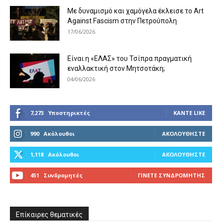
Με δυναμισμό και χαμόγελα έκλεισε το Art
Against Fascism στην Πετρούπολη
17/06/2026
Είναι η «ΕΛΑΣ» του Τσίπρα πραγματική
εναλλακτική στον Μητσοτάκη;
04/06/2026
7,273
Υποστηρικτές
ΚΆΝΤΕ LIKE
990
Ακόλουθοι
ΑΚΟΛΟΥΘΉΣΤΕ
1,118
Ακόλουθοι
ΑΚΟΛΟΥΘΉΣΤΕ
451
Συνδρομητές
ΓΊΝΕΤΕ ΣΥΝΔΡΟΜΗΤΉΣ
Επίκαιρες θεματικές