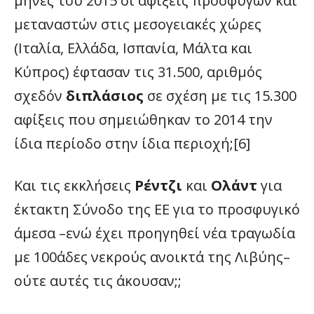
μήνες του 2015 οι αφίξεις προσφύγων και
μεταναστών στις μεσογειακές χώρες
(Ιταλία, Ελλάδα, Ισπανία, Μάλτα και
Κύπρος) έφτασαν τις 31.500, αριθμός
σχεδόν
διπλάσιος
σε σχέση με τις 15.300
αφίξεις που σημειώθηκαν το 2014 την
ίδια περίοδο στην ίδια περιοχή;[6]
Και τις εκκλήσεις
Ρέντζι
και
Ολάντ
για
έκτακτη Σύνοδο της ΕΕ για το προσφυγικό
άμεσα –ενώ έχει προηγηθεί νέα τραγωδία
με 100άδες νεκρούς ανοικτά της Λιβύης–
ούτε αυτές τις άκουσαν;;