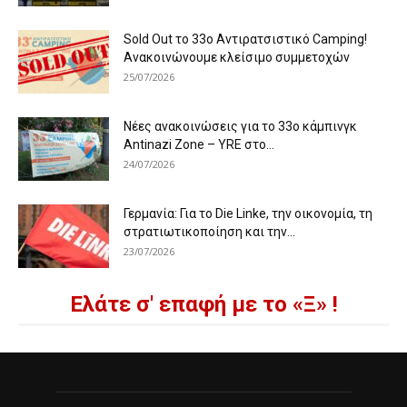
Sold Out το 33ο Αντιρατσιστικό Camping!
Ανακοινώνουμε κλείσιμο συμμετοχών
25/07/2026
Νέες ανακοινώσεις για το 33ο κάμπινγκ
Antinazi Zone – YRE στο...
24/07/2026
Γερμανία: Για το Die Linke, την οικονομία, τη
στρατιωτικοποίηση και την...
23/07/2026
Ελάτε σ' επαφή με το «Ξ» !