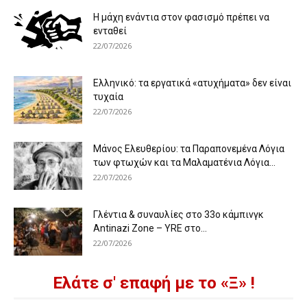
Η μάχη ενάντια στον φασισμό πρέπει να
ενταθεί
22/07/2026
Ελληνικό: τα εργατικά «ατυχήματα» δεν είναι
τυχαία
22/07/2026
Μάνος Ελευθερίου: τα Παραπονεμένα Λόγια
των φτωχών και τα Μαλαματένια Λόγια...
22/07/2026
Γλέντια & συναυλίες στο 33ο κάμπινγκ
Antinazi Zone – YRE στο...
22/07/2026
Ελάτε σ' επαφή με το «Ξ» !