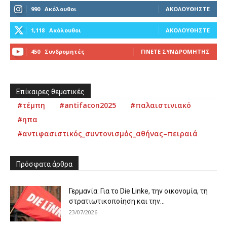
990
Ακόλουθοι
ΑΚΟΛΟΥΘΉΣΤΕ
1,118
Ακόλουθοι
ΑΚΟΛΟΥΘΉΣΤΕ
450
Συνδρομητές
ΓΊΝΕΤΕ ΣΥΝΔΡΟΜΗΤΉΣ
Επίκαιρες θεματικές
#τέμπη
#antifacon2025
#παλαιστινιακό
#ηπα
#αντιφασιστικός_συντονισμός_αθήνας–πειραιά
Πρόσφατα άρθρα
Γερμανία: Για το Die Linke, την οικονομία, τη
στρατιωτικοποίηση και την...
23/07/2026