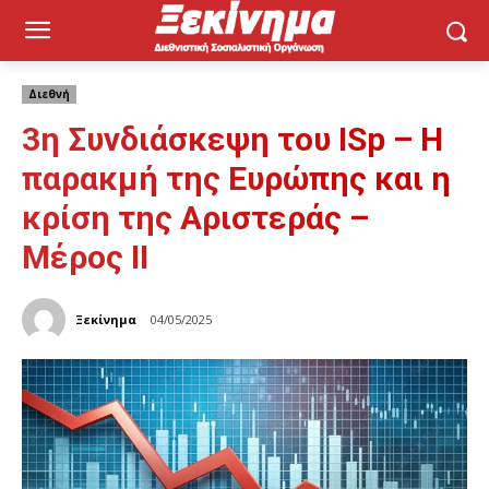
Διεθνή
3η Συνδιάσκεψη του ISp – Η
παρακμή της Ευρώπης και η
κρίση της Αριστεράς –
Μέρος ΙΙ
Ξεκίνημα
04/05/2025