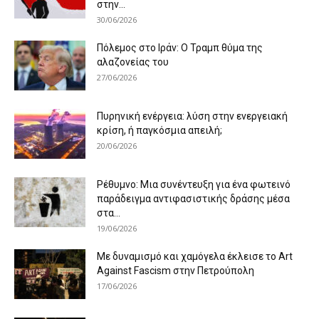
στην...
30/06/2026
Πόλεμος στο Ιράν: Ο Τραμπ θύμα της
αλαζονείας του
27/06/2026
Πυρηνική ενέργεια: λύση στην ενεργειακή
κρίση, ή παγκόσμια απειλή;
20/06/2026
Ρέθυμνο: Μια συνέντευξη για ένα φωτεινό
παράδειγμα αντιφασιστικής δράσης μέσα
στα...
19/06/2026
Με δυναμισμό και χαμόγελα έκλεισε το Art
Against Fascism στην Πετρούπολη
17/06/2026