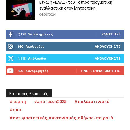
Είναι η «ΕΛΑΣ» του Τσίπρα πραγματική
εναλλακτική στον Μητσοτάκη;
04/06/2026
7,273
Υποστηρικτές
ΚΆΝΤΕ LIKE
990
Ακόλουθοι
ΑΚΟΛΟΥΘΉΣΤΕ
1,118
Ακόλουθοι
ΑΚΟΛΟΥΘΉΣΤΕ
450
Συνδρομητές
ΓΊΝΕΤΕ ΣΥΝΔΡΟΜΗΤΉΣ
Επίκαιρες θεματικές
#τέμπη
#antifacon2025
#παλαιστινιακό
#ηπα
#αντιφασιστικός_συντονισμός_αθήνας–πειραιά