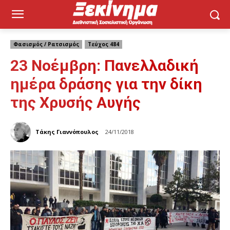
Φασισμός / Ρατσισμός
Τεύχος 484
23 Νοέμβρη: Πανελλαδική
ημέρα δράσης για την δίκη
της Χρυσής Αυγής
Τάκης Γιαννόπουλος
24/11/2018