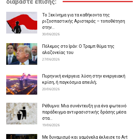
διαβάστε επίσης:
Το Ξεκίνημα για τα καθήκοντα της
ριζοσπαστικής Αριστεράς – τοποθέτηση
στην...
30/06/2026
Πόλεμος στο Ιράν: Ο Τραμπ θύμα της
αλαζονείας του
27/06/2026
Πυρηνική ενέργεια: λύση στην ενεργειακή
κρίση, ή παγκόσμια απειλή;
20/06/2026
Ρέθυμνο: Μια συνέντευξη για ένα φωτεινό
παράδειγμα αντιφασιστικής δράσης μέσα
στα...
19/06/2026
Με δυναμισμό και χαμόγελα έκλεισε το Art