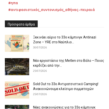
#ηπα
#αντιφασιστικός_συντονισμός_αθήνας–πειραιά
Πρόσφατα άρθρα
Ξεκινάει αύριο το 33ο κάμπινγκ Antinazi
Zone – YRE στο Ναύπλιο...
30/07/2026
Νέο εργοστάσιο της Metlen στο Βόλο – Ποιος
κερδίζει από την...
25/07/2026
Sold Out το 33ο Αντιρατσιστικό Camping!
Ανακοινώνουμε κλείσιμο συμμετοχών
25/07/2026
Νέες ανακοινώσεις για το 33ο κάμπινγκ