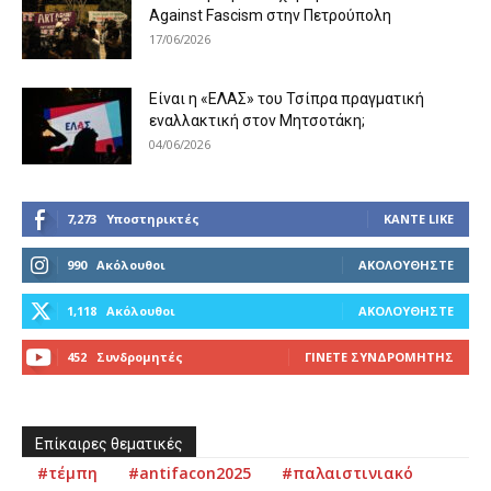
Against Fascism στην Πετρούπολη
17/06/2026
Είναι η «ΕΛΑΣ» του Τσίπρα πραγματική
εναλλακτική στον Μητσοτάκη;
04/06/2026
7,273
Υποστηρικτές
ΚΆΝΤΕ LIKE
990
Ακόλουθοι
ΑΚΟΛΟΥΘΉΣΤΕ
1,118
Ακόλουθοι
ΑΚΟΛΟΥΘΉΣΤΕ
452
Συνδρομητές
ΓΊΝΕΤΕ ΣΥΝΔΡΟΜΗΤΉΣ
Επίκαιρες θεματικές
#τέμπη
#antifacon2025
#παλαιστινιακό