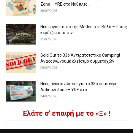
Zone – YRE στο Ναύπλιο...
30/07/2026
Νέο εργοστάσιο της Metlen στο Βόλο – Ποιος
κερδίζει από την...
25/07/2026
Sold Out το 33ο Αντιρατσιστικό Camping!
Ανακοινώνουμε κλείσιμο συμμετοχών
25/07/2026
Νέες ανακοινώσεις για το 33ο κάμπινγκ
Antinazi Zone – YRE στο...
24/07/2026
Ελάτε σ' επαφή με το «Ξ» !