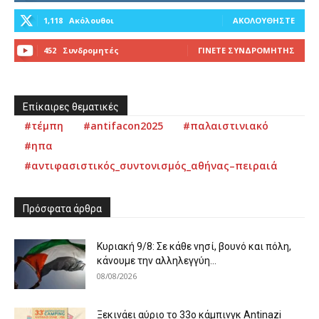
1,118
Ακόλουθοι
ΑΚΟΛΟΥΘΉΣΤΕ
452
Συνδρομητές
ΓΊΝΕΤΕ ΣΥΝΔΡΟΜΗΤΉΣ
Επίκαιρες θεματικές
#τέμπη
#antifacon2025
#παλαιστινιακό
#ηπα
#αντιφασιστικός_συντονισμός_αθήνας–πειραιά
Πρόσφατα άρθρα
Κυριακή 9/8: Σε κάθε νησί, βουνό και πόλη,
κάνουμε την αλληλεγγύη...
08/08/2026
Ξεκινάει αύριο το 33ο κάμπινγκ Antinazi