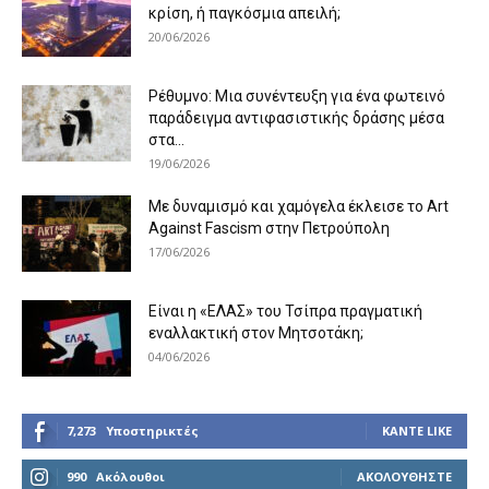
κρίση, ή παγκόσμια απειλή;
20/06/2026
Ρέθυμνο: Μια συνέντευξη για ένα φωτεινό
παράδειγμα αντιφασιστικής δράσης μέσα
στα...
19/06/2026
Με δυναμισμό και χαμόγελα έκλεισε το Art
Against Fascism στην Πετρούπολη
17/06/2026
Είναι η «ΕΛΑΣ» του Τσίπρα πραγματική
εναλλακτική στον Μητσοτάκη;
04/06/2026
7,273
Υποστηρικτές
ΚΆΝΤΕ LIKE
990
Ακόλουθοι
ΑΚΟΛΟΥΘΉΣΤΕ