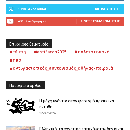
1,118
Ακόλουθοι
ΑΚΟΛΟΥΘΉΣΤΕ
450
Συνδρομητές
ΓΊΝΕΤΕ ΣΥΝΔΡΟΜΗΤΉΣ
Επίκαιρες θεματικές
#τέμπη
#antifacon2025
#παλαιστινιακό
#ηπα
#αντιφασιστικός_συντονισμός_αθήνας–πειραιά
Πρόσφατα άρθρα
Η μάχη ενάντια στον φασισμό πρέπει να
ενταθεί
22/07/2026
Ελληνικό: τα εργατικά «ατυχήματα» δεν είναι