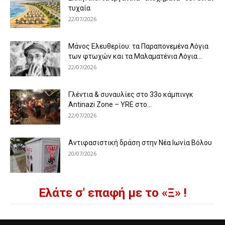
τυχαία
22/07/2026
Μάνος Ελευθερίου: τα Παραπονεμένα Λόγια
των φτωχών και τα Μαλαματένια Λόγια...
22/07/2026
Γλέντια & συναυλίες στο 33ο κάμπινγκ
Antinazi Zone – YRE στο...
22/07/2026
Αντιφασιστική δράση στην Νέα Ιωνία Βόλου
20/07/2026
Ελάτε σ' επαφή με το «Ξ» !