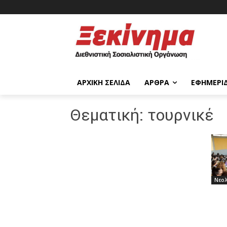
ΑΡΧΙΚΉ ΣΕΛΊΔΑ
ΆΡΘΡΑ
ΕΦΗΜΕΡΊ
Θεματική:
τουρνικέ
Νεο