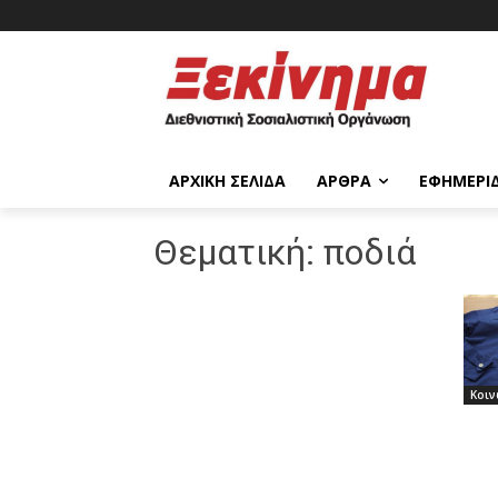
ΑΡΧΙΚΉ ΣΕΛΊΔΑ
ΆΡΘΡΑ
ΕΦΗΜΕΡΊ
Θεματική:
ποδιά
Κοιν