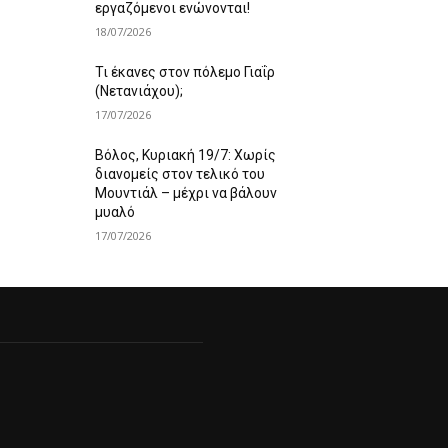
εργαζόμενοι ενώνονται!
18/07/2026
Τι έκανες στον πόλεμο Γιαΐρ
(Νετανιάχου);
17/07/2026
Βόλος, Κυριακή 19/7: Χωρίς
διανομείς στον τελικό του
Μουντιάλ – μέχρι να βάλουν
μυαλό
17/07/2026