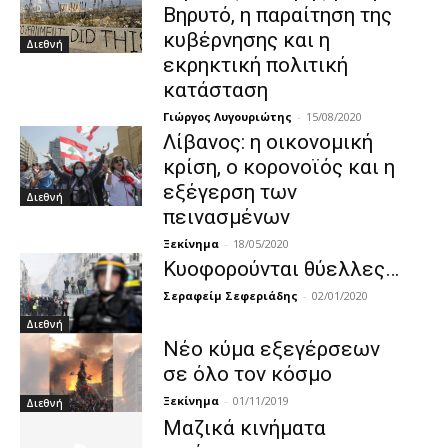
Βηρυτό, η παραίτηση της
κυβέρνησης και η
Διεθνή
εκρηκτική πολιτική
κατάσταση
Γιώργος Λυγουριώτης
-
15/08/2020
Λίβανος: η οικονομική
κρίση, ο κορονοϊός και η
εξέγερση των
Διεθνή
πεινασμένων
Ξεκίνημα
-
18/05/2020
Κυοφορούνται θύελλες…
Σεραφείμ Σεφεριάδης
-
02/01/2020
Διεθνή
Νέο κύμα εξεγέρσεων
σε όλο τον κόσμο
Ξεκίνημα
-
01/11/2019
Διεθνή
Μαζικά κινήματα