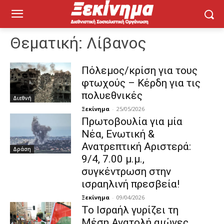
Θεματική:
Λίβανος
Πόλεμος/κρίση για τους
φτωχούς – Κέρδη για τις
πολυεθνικές
Διεθνή
Ξεκίνημα
-
25/05/2026
Πρωτοβουλία για μία
Νέα, Ενωτική &
Ανατρεπτική Αριστερά:
Δράση
9/4, 7.00 μ.μ.,
συγκέντρωση στην
ισραηλινή πρεσβεία!
Ξεκίνημα
-
09/04/2026
Το Ισραήλ γυρίζει τη
Μέση Ανατολή αιώνες