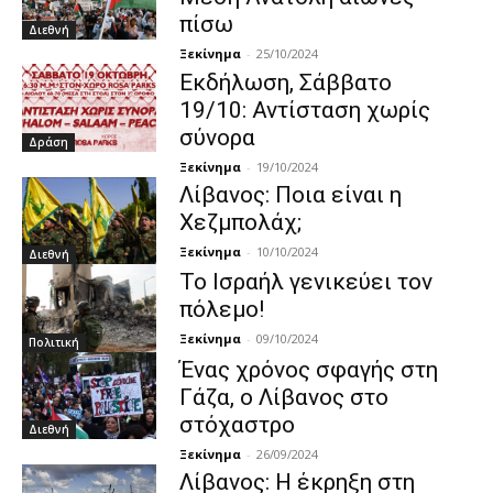
πίσω
Διεθνή
Ξεκίνημα
-
25/10/2024
Εκδήλωση, Σάββατο
19/10: Αντίσταση χωρίς
σύνορα
Δράση
Ξεκίνημα
-
19/10/2024
Λίβανος: Ποια είναι η
Χεζμπολάχ;
Ξεκίνημα
-
10/10/2024
Διεθνή
Το Ισραήλ γενικεύει τον
πόλεμο!
Ξεκίνημα
-
09/10/2024
Πολιτική
Ένας χρόνος σφαγής στη
Γάζα, ο Λίβανος στο
στόχαστρο
Διεθνή
Ξεκίνημα
-
26/09/2024
Λίβανος: Η έκρηξη στη