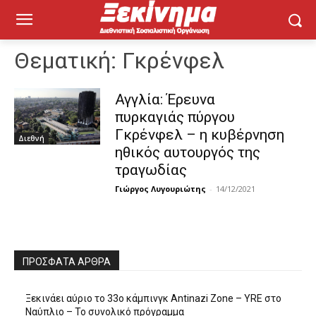
Θεματική:
Γκρένφελ
Αγγλία: Έρευνα
πυρκαγιάς πύργου
Γκρένφελ – η κυβέρνηση
Διεθνή
ηθικός αυτουργός της
τραγωδίας
Γιώργος Λυγουριώτης
-
14/12/2021
ΠΡΌΣΦΑΤΑ ΆΡΘΡΑ
Ξεκινάει αύριο το 33ο κάμπινγκ Antinazi Zone – YRE στο
Ναύπλιο – Το συνολικό πρόγραμμα